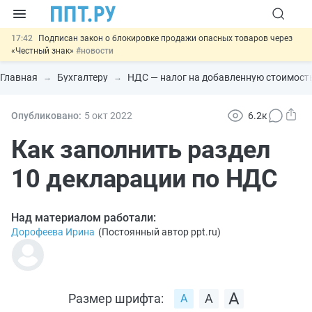
17:42
Подписан закон о блокировке продажи опасных товаров через
«Честный знак»
#новости
17:17
Дистанционную работу беременных пропишут в ТК РФ
#новости
Главная
Бухгалтеру
НДС — налог на добавленную стоимост
16:02
Госпошлину за устранение ошибок в документах предлагают
отменить
#новости
15:25
Изменят правила контроля за подрядчиками ИЖС с эскроу-
Опубликовано:
5 окт
2022
6.2к
счетами
#новости
11:31
Важно
Разработают единые критерии трудовых и ГПХ-
Как заполнить раздел
отношений
#новости
10 декларации по НДС
Над материалом работали:
Дорофеева Ирина
(
Постоянный автор ppt.ru
)
Размер шрифта: