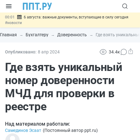
00:01
6 августа: важные документы, вступающие в силу сегодня
#новости
05.08
Обновили сообщения НПФ о договорах НПО и долгосрочных
сбережений
#новости
Главная
Бухгалтеру
Доверенность
Где взять уникальны
05.08
Мигрантам с судимостью запретят получать ВНЖ и
гражданство: закон подписан
#новости
05.08
Систему страхования вкладов распространили на электронные
Опубликовано:
8 апр
2024
34.4к
кошельки
#новости
05.08
Важно
Подписан закон об упрощении госзакупок по 44-ФЗ
Где взять уникальный
#новости
номер доверенности
МЧД для проверки в
реестре
Над материалом работали:
Самединов Эсаат
(
Постоянный автор ppt.ru
)