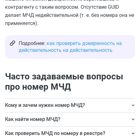
контрагенту с таким вопросом. Отсутствие GUID
делает МЧД недействительной (т. е. без номера она не
применяется).
Подробнее:
как проверить доверенность на
действительность на действительность
Часто задаваемые вопросы
про номер МЧД
Кому и зачем нужен номер МЧД?
Массовое применение машиночитаемых документов
Как найти номер МЧД?
требует особого контроля их достоверности: по
Машиночитаемые документы создаются, нумеруются
номеру GUID, по статусу, по полномочиям и т. п. С
Как проверить МЧД по номеру в реестре?
и хранятся в различных уполномоченных ИС. Искать