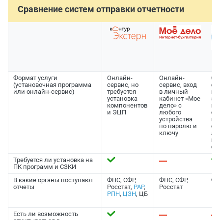
Сравнение систем отправки отчетности
Формат услуги
Онлайн-
Онлайн-
Он
(установочная программа
сервис, но
сервис, вход
се
или онлайн-сервис)
требуется
в личный
не
установка
кабинет «Мое
эл
компонентов
дело» с
по
и ЭЦП
любого
сд
устройства
на
по паролю и
от
ключу
ли
ка
са
Требуется ли установка на
ПК программ и СЗКИ
В какие органы поступают
ФНС, СФР,
ФНС, СФР,
ФН
отчеты
Росстат,
РАР
,
Росстат
РПН
,
ЦЗН
, ЦБ
Есть ли возможность