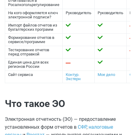
отчитываться в
Росалкогольрегулирование
На кого оформляется ключ
Руководитель
Руководитель
Ру
электронной подписи?
Импорт файлов отчетов из
бухгалтерских программ
Формирование отчетов в
сервисе/программе
Тестирование отчетов
перед отправкой
Единая цена для всех
регионов России
Сайт сервиса
Контур.
Мое дело
Са
Экстерн
Что такое ЭО
Электронная отчетность (ЭО) — предоставление
установленных форм отчетов в
СФР
,
налоговые
органы
и
Росстат
— используется организациями и