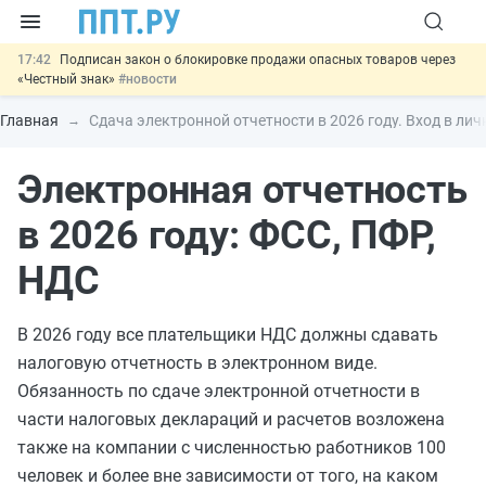
17:42
Подписан закон о блокировке продажи опасных товаров через
«Честный знак»
#новости
17:17
Дистанционную работу беременных пропишут в ТК РФ
#новости
Главная
Сдача электронной отчетности в 2026 году. Вход в ли
16:02
Госпошлину за устранение ошибок в документах предлагают
отменить
#новости
Электронная отчетность
15:25
Изменят правила контроля за подрядчиками ИЖС с эскроу-
счетами
#новости
11:31
Важно
Разработают единые критерии трудовых и ГПХ-
в 2026 году: ФСС, ПФР,
отношений
#новости
НДС
В 2026 году все плательщики НДС должны сдавать
налоговую отчетность в электронном виде.
Обязанность по сдаче электронной отчетности в
части налоговых деклараций и расчетов возложена
также на компании с численностью работников 100
человек и более вне зависимости от того, на каком