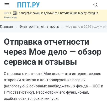
00:01
7 августа: важные документы, вступающие в силу сегодня
#новости
06.08
Минпромторг предложил запретить смешанные лоты
электроники в госзакупках
#новости
Главная
Электронная отчетность
Мое дело в 2026 году — о
06.08
Подписан указ об отмене спецрежима для вкладов физлиц из
недружественных стран
#новости
Отправка отчетности
06.08
Возврат денег за риелторские услуги при недействительных
сделках: инициатива
#новости
06.08
Важно
Обеспечительный платёж СПОТ могут заменить
через Мое дело — обзор
банковской гарантией
#новости
сервиса и отзывы
Отправка отчетности Мое дело – это интернет-сервис
отправки отчетов в контролирующие органы
(налоговую, 2 основных внебюджетных фонда – ФСС и
ПФР, статистику). Рассмотрим его функционал,
особенности, плюсы и минусы.