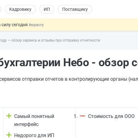
Кадровику
ИП
Поставщику
 силу сегодня
#юристу
долгосрочных сбережений
#бухгалтеру
году — обзор сервиса и отзывы про отправку отчетности
НЖ и гражданство: закон подписан
#физлицу
 на электронные кошельки
#бухгалтеру
бухгалтерии Небо - обзор 
купок по 44-ФЗ
#заказчику
-сервисов отправки отчетов в контролирующие органы (нал
Самый понятный
Стоимость для ООО
интерфейс
Недорого для ИП