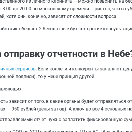
ственного из личного кабинета — можно позвонить на бес
 8.00 до 20.00 по московскому времени. Приятно, что в су
й, хотя они, конечно, зависят от сложности вопроса.
аботчик обещает 2 бесплатные бухгалтерские консультаци
 отправку отчетности в Небе
гичных сервисов
. Если коллеги и конкуренты заявляют цену
онной подписи), то у Небе принцип другой.
тавляющих:
ь зависит от того, в какие органы будет отправляться от
ах — 950 рублей (цены за год). А ключ во все 4 основных 
отправляемый отчет нужно заплатить фиксированную сумму
д
для ООО на УСН с работниками и ИП на УСН без работник