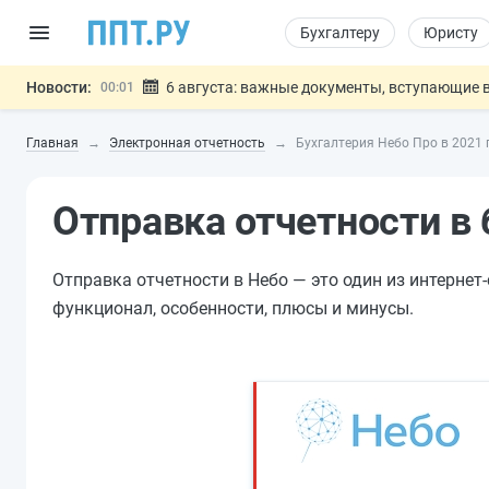
Бухгалтеру
Юристу
Новости:
6 августа: важные документы, вступающие в
00:01
Обновили сообщения НПФ о договорах НПО и 
05.08
Главная
Электронная отчетность
Бухгалтерия Небо Про в 2021 
Мигрантам с судимостью запретят получать В
05.08
Систему страхования вкладов распространили
05.08
Отправка отчетности в 
Подписан закон об упрощении госза
05.08
Важно
Отправка отчетности в Небо — это один из интернет
функционал, особенности, плюсы и минусы.