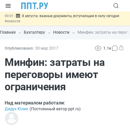
00:01
8 августа: важные документы, вступающие в силу сегодня
#новости
07.08
Подписан закон о блокировке продажи опасных товаров через
«Честный знак»
#новости
Главная
Бухгалтеру
Новости
Минфин: затраты на перег
07.08
Дистанционную работу беременных пропишут в ТК РФ
#новости
07.08
Госпошлину за устранение ошибок в документах предлагают
Опубликовано:
30 мар
2017
1.1к
отменить
#новости
07.08
Важно
Разработают единые критерии трудовых и ГПХ-
Минфин: затраты на
отношений
#новости
переговоры имеют
ограничения
Над материалом работали:
Дидух Юлия
(
Постоянный автор ppt.ru
)