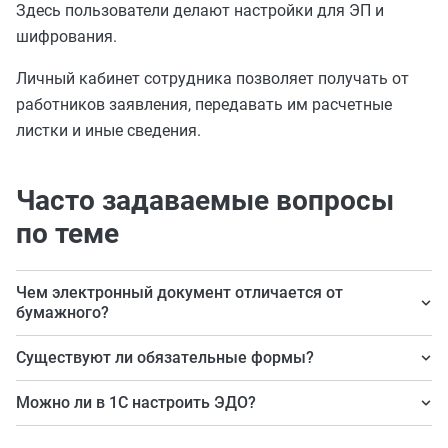
Здесь пользователи делают настройки для ЭП и
шифрования.
Личный кабинет сотрудника позволяет получать от
работников заявления, передавать им расчетные
листки и иные сведения.
Часто задаваемые вопросы
по теме
Чем электронный документ отличается от
бумажного?
Законодательно отличий нет. Только бумажный
Существуют ли обязательные формы?
предоставляется по умолчанию, а электронный
Только для бюджетных организаций.
требует договоренностей сторон.
Можно ли в 1С настроить ЭДО?
Да, можно.