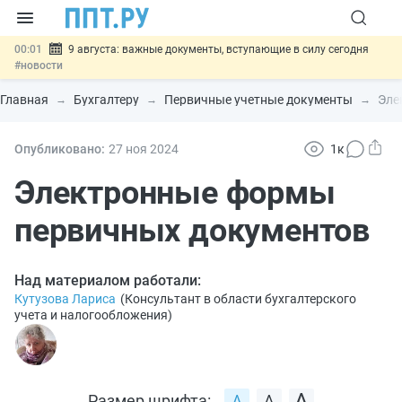
00:01
9 августа: важные документы, вступающие в силу сегодня
#новости
07.08
Подписан закон о блокировке продажи опасных товаров через
«Честный знак»
#новости
Главная
Бухгалтеру
Первичные учетные документы
Эле
07.08
Дистанционную работу беременных пропишут в ТК РФ
#новости
07.08
Госпошлину за устранение ошибок в документах предлагают
Опубликовано:
27 ноя
2024
1к
отменить
#новости
07.08
Важно
Разработают единые критерии трудовых и ГПХ-
Электронные формы
отношений
#новости
первичных документов
Над материалом работали:
Кутузова Лариса
(
Консультант в области бухгалтерского
учета и налогообложения
)
Размер шрифта: