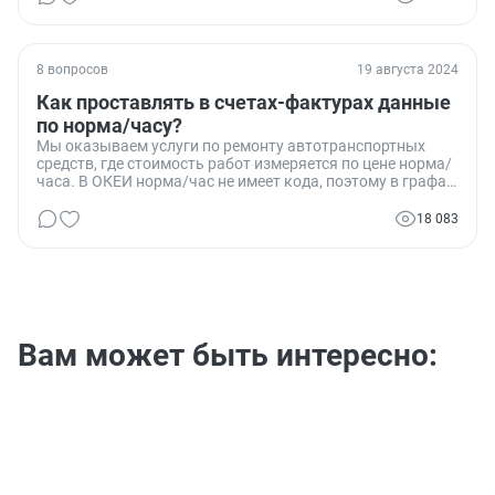
8 вопросов
19 августа 2024
Как проставлять в счетах-фактурах данные
по норма/часу?
Мы оказываем услуги по ремонту автотранспортных
средств, где стоимость работ измеряется по цене норма/
часа. В ОКЕИ норма/час не имеет кода, поэтому в графах
2 и 2а выставляемых счетов-фактур мы ставим прочерк.
Один из наших контрагентов требует изменить данные в
18 083
графах 3 и 4 счетов-фактур, сославшись на
Постановление №1137. Как правильно заполнять эти
графы, и прав ли наш контрагент в своих требованиях?
Вам может быть интересно: