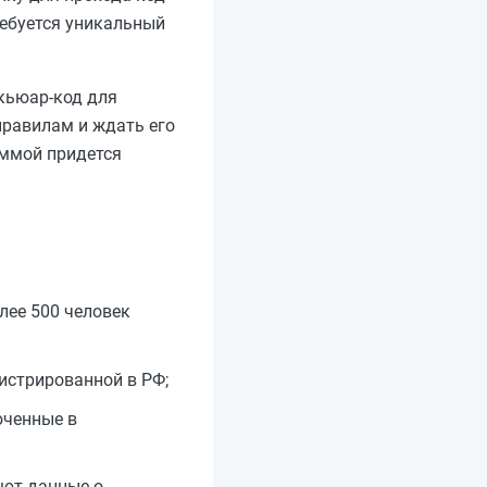
ребуется уникальный
кьюар-код для
правилам и ждать его
аммой придется
лее 500 человек
истрированной в РФ;
юченные в
ают данные о