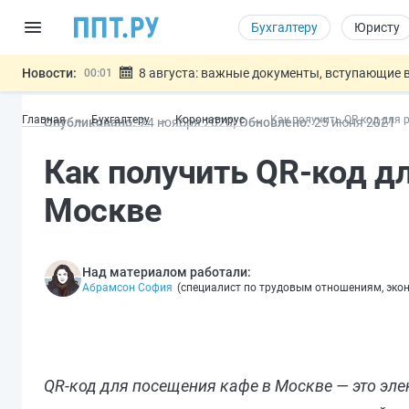
Бухгалтеру
Юристу
Новости:
8 августа: важные документы, вступающие в
00:01
Подписан закон о блокировке продажи опасны
07.08
Главная
Бухгалтеру
Коронавирус
Как получить QR-код для 
Опубликовано:
24 ноя
бря
2020
Обновлено:
25 июн
я
2021
Дистанционную работу беременных пропишут 
07.08
Госпошлину за устранение ошибок в документ
07.08
Как получить QR-код дл
Разработают единые критерии труд
07.08
Важно
Москве
Над материалом работали:
Абрамсон София
(
специалист по трудовым отношениям, эко
QR-код для посещения кафе в Москве — это эле