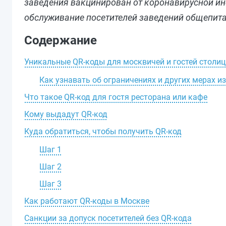
заведения вакцинирован от коронавирусной ин
обслуживание посетителей заведений общепита 
Содержание
Уникальные QR-коды для москвичей и гостей столи
Как узнавать об ограничениях и других мерах и
Что такое QR-код для гостя ресторана или кафе
Кому выдадут QR-код
Куда обратиться, чтобы получить QR-код
Шаг 1
Шаг 2
Шаг 3
Как работают QR-коды в Москве
Санкции за допуск посетителей без QR-кода