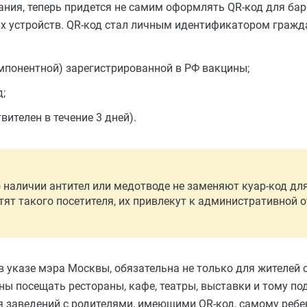
ия, теперь придется не самим оформлять QR-код для баро
х устройств. QR-код стал личным идентификатором гражд
понентной) зарегистрированной в РФ вакцины;
д;
ителен в течение 3 дней).
о наличии антител или медотводе не заменяют куар-код дл
тят такого посетителя, их привлекут к административной о
 указе мэра Москвы, обязательна не только для жителей с
ены посещать рестораны, кафе, театры, выставки и тому п
я заведений с родителями, имеющими QR-код, самому ребе