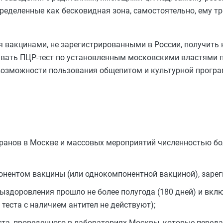
определенные как бесковидная зона, самостоятельно, ему т
 вакцинами, не зарегистрированными в России, получить 
давать ПЦР-тест по установленным московскими властями 
 возможности пользования общепитом и культурной прогр
оранов в Москве и массовых мероприятий численностью бо
ентом вакцины (или однокомпонентной вакциной), зарег
выздоровления прошло не более полугода (180 дней) и вкл
теста с наличием антител не действуют);
ста, проведенного в лабораториях Москвы, которые перед