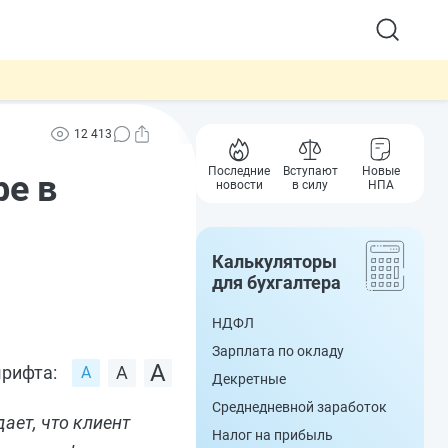
12 413
Последние
Вступают
Новые
фе в
новости
в силу
НПА
Калькуляторы
для бухгалтера
НДФЛ
Зарплата по окладу
рифта:
Декретные
Среднедневной заработок
ает, что клиент
Налог на прибыль