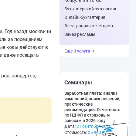
КонсультантПлюс
Бухгалтерский аутсорсинг
Онлайн-бухгалтерия
Электронная отчетность
е. Год назад москвичи
Заказ рекламы
роль за посещением
ные коды действуют в
Еще 3 услуги
 и даже посещать
ров, концертов,
Семинары
Заработная плата: анализ
изменений, поиск решений,
практические
рекомендации. Отчётность
по НДФЛ и страховым
взносам в 2026 году
Дата:
21 сентября 2026
Стоимость:
35 900
₽