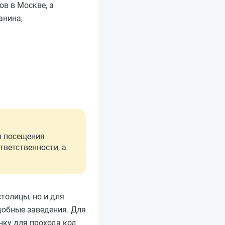
в в Москве, а
анина,
я посещения
тветственности, а
толицы, но и для
одобные заведения. Для
нку для прохода код