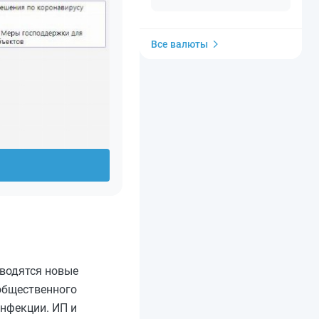
Все валюты
вводятся новые
общественного
нфекции. ИП и