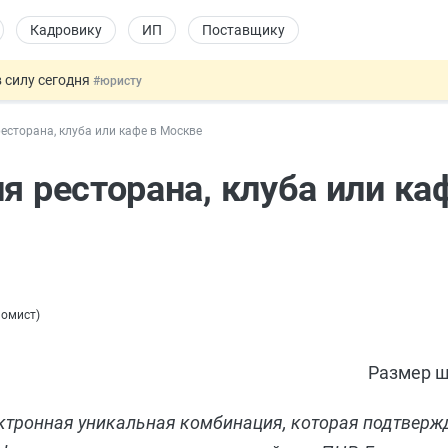
Кадровику
ИП
Поставщику
 силу сегодня
#юристу
х товаров через «Честный знак»
#юристу
ресторана, клуба или кафе в Москве
в ТК РФ
#кадровику
ах предлагают отменить
#физлицу
я ресторана, клуба или ка
овых и ГПХ-отношений
#кадровику
номист
)
Размер ш
ктронная уникальная комбинация, которая подтвержд