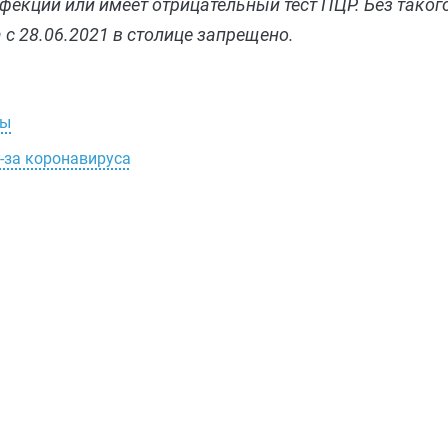
фекции или имеет отрицательный тест ПЦР. Без тако
с 28.06.2021 в столице запрещено.
цы
з-за коронавируса