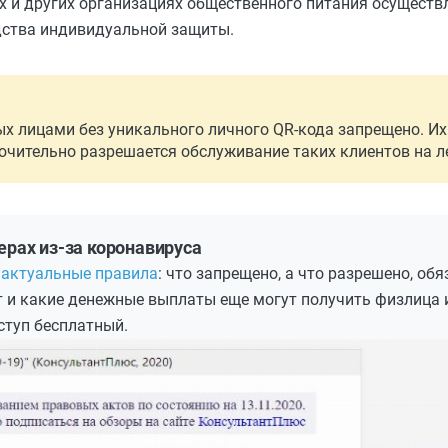
х и других организациях общественного питания осуществл
дства индивидуальной защиты.
ых лицами без уникального личного QR-кода запрещено. Их
лючительно разрешается обслуживание таких клиентов на л
ерах из-за коронавируса
 актуальные правила
: что запрещено, а что разрешено, об
 и какие денежные выплаты еще могут получить физлица 
ступ бесплатный.