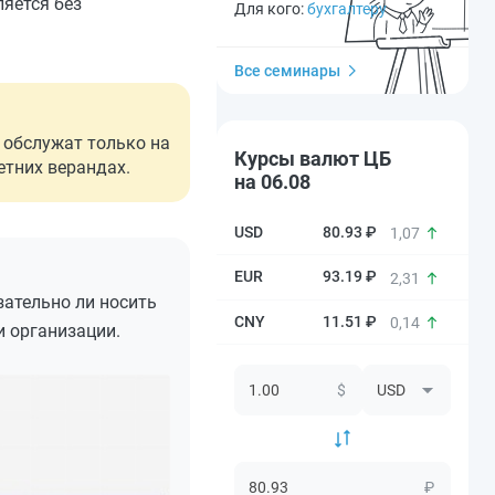
яется без
Для кого:
бухгалтеру
Все семинары
 обслужат только на
Курсы валют ЦБ
етних верандах.
на 06.08
80.93 ₽
1,07
93.19 ₽
2,31
язательно ли носить
11.51 ₽
0,14
и организации.
$
₽