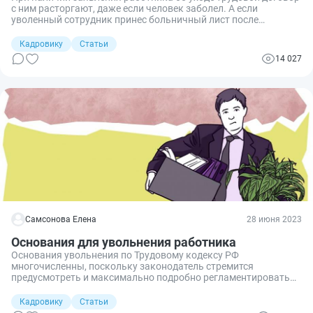
с ним расторгают, даже если человек заболел. А если
уволенный сотрудник принес больничный лист после
увольнения, то при определенных обстоятельствах бывшему
работодателю его придется оплатить.
Кадровику
Статьи
14 027
Самсонова Елена
28 июня 2023
Основания для увольнения работника
Основания увольнения по Трудовому кодексу РФ
многочисленны, поскольку законодатель стремится
предусмотреть и максимально подробно регламентировать
каждый из возможных вариантов, который могут выбрать
стороны. В статье 77 ТК РФ приведены общие основания
Кадровику
Статьи
прекращения трудовых отношений, и данная статья