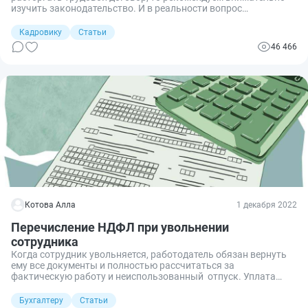
изучить законодательство. И в реальности вопрос
заключается не в том, имеют ли право уволить беременную, а
в том — при каких условиях возможно прекращение рабочих
Кадровику
Статьи
отношений с будущей матерью.
46 466
Котова Алла
1 декабря 2022
Перечисление НДФЛ при увольнении
сотрудника
Когда сотрудник увольняется, работодатель обязан вернуть
ему все документы и полностью рассчитаться за
фактическую работу и неиспользованный отпуск. Уплата
НДФЛ при увольнении обязательна. Но есть выплаты,
которые не облагаются подоходным налогом.
Бухгалтеру
Статьи