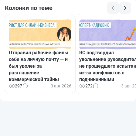
Колонки по теме
Отправил рабочие файлы
ВС подтвердил
себе на личную почту — и
увольнение руководител
был уволен за
не прошедшего испыта
разглашение
из-за конфликтов с
коммерческой тайны
подчиненными
297
3 авг 2026
272
3 авг 2