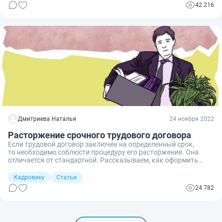
42 216
Дмитриева Наталья
24 ноября 2022
Расторжение срочного трудового договора
Если трудовой договор заключен на определенный срок,
то необходимо соблюсти процедуру его расторжения. Она
отличается от стандартной. Рассказываем, как оформить
расторжение срочного договора, какие сроки установлены
законом.
Кадровику
Статьи
24 782