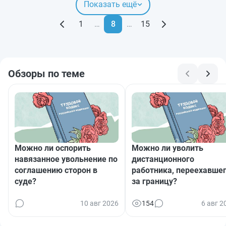
Показать ещё
1
…
8
…
15
Обзоры по теме
Можно ли оспорить
Можно ли уволить
навязанное увольнение по
дистанционного
соглашению сторон в
работника, переехавше
суде?
за границу?
10 авг 2026
154
6 авг 2