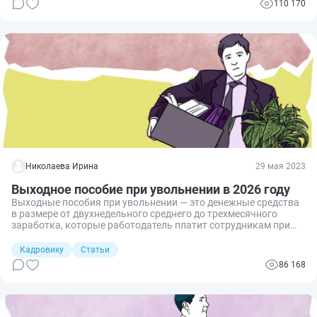
110 170
посвящена разбору самых популярных из них.
Николаева Ирина
29 мая 2023
Выходное пособие при увольнении в 2026 году
Выходные пособия при увольнении — это денежные средства
в размере от двухнедельного среднего до трехмесячного
заработка, которые работодатель платит сотрудникам при
прекращении трудовых договоров по основаниям, не
зависящим от работника. Размер выплаты зависит от причин,
Кадровику
Статьи
в силу которых трудовое сотрудничество закончено.
86 168