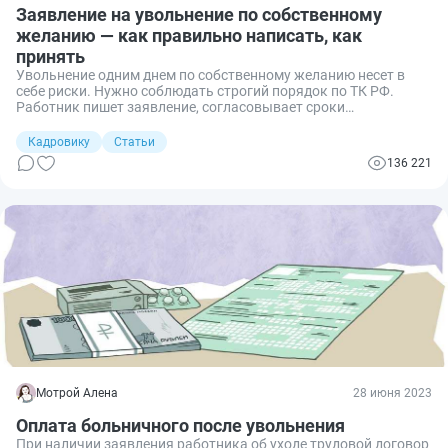
Заявление на увольнение по собственному
желанию — как правильно написать, как
принять
Увольнение одним днем по собственному желанию несет в
себе риски. Нужно соблюдать строгий порядок по ТК РФ.
Работник пишет заявление, согласовывает сроки
прекращения трудового договора, а работодатель проводит
расчет. Рассказываем, как составить заявление на
Кадровику
Статьи
увольнение с отработкой и без.
136 221
Мотрой Алена
28 июня 2023
Оплата больничного после увольнения
При наличии заявления работника об уходе трудовой договор