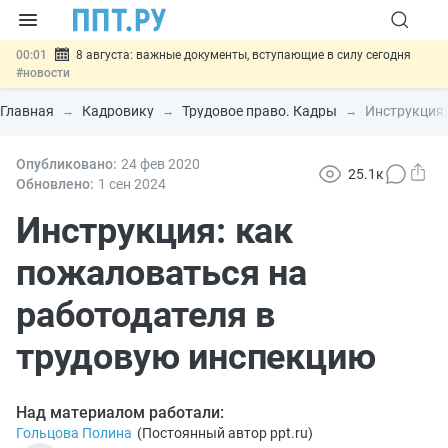
00:01
8 августа: важные документы, вступающие в силу сегодня
#новости
07.08
Подписан закон о блокировке продажи опасных товаров через
«Честный знак»
#новости
Главная
Кадровику
Трудовое право. Кадры
Инструкция:
07.08
Дистанционную работу беременных пропишут в ТК РФ
#новости
07.08
Опубликовано:
Госпошлину за устранение ошибок в документах предлагают
24 фев
2020
25.1к
отменить
#новости
Обновлено:
1 сен
2024
07.08
Важно
Разработают единые критерии трудовых и ГПХ-
отношений
Инструкция: как
#новости
пожаловаться на
работодателя в
трудовую инспекцию
Над материалом работали:
Гольцова Полина
(
Постоянный автор ppt.ru
)