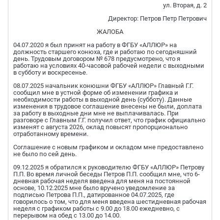
ул. Вторая, д. 2
Директор: Петров Петр Петрович
ЖАЛОБА
04.07.2020 я был принят на работу в ФГБУ «АЛЛЮР» на
должность старшего конюха, где и работаю по сегодняшний
день. Трудовым договором № 678 предусмотрено, что я
работаю на условиях 40-часовой рабочей недели с выходными
в субботу и воскресенье.
08.07.2025 начальник конюшни ФГБУ «АЛЛЮР» Главный Г.Г.
сообщил мне в устной форме об изменении графика и
необходимости работы в выходной день (субботу). Данные
изменения в трудовое соглашение внесены не были, доплата
за работу в выходные дни мне не выплачивалась. При
разговоре с Главным Г.Г. получил ответ, что график официально
изменят с августа 2026, оклад повысят пропорционально
отработанному времени.
Соглашение с новым графиком и окладом мне предоставлено
не было по сей день.
09.12.2025 я обратился к руководителю ФГБУ «АЛЛЮР» Петрову
П.П. Во время личной беседы Петров П.П. сообщил мне, что 6-
дневная рабочая неделя введена для меня на постоянной
основе, 10.12.2025 мне было вручено уведомление за
подписью Петрова П.П., датированное 04.07.2025, где
говорилось о том, что для меня введена шестидневная рабочая
неделя с графиком работы с 9.00 до 18.00 ежедневно, с
перерывом на обед с 13.00 до 14.00.