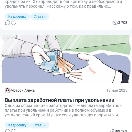
кредиторами. Это приводит к банкротству и необходимости
увольнять персонал. Расскажу о том, как правильно
расстаться с подчиненными и какие нюансы учесть.
Кадровику
Статьи
3 708
Мотрой Алена
13 мая 2025
Выплата заработной платы при увольнении
Одна из обязанностей работодателя — выплата заработной
платы при увольнении работника в полном объеме и в
установленный срок. И даже если удастся договориться и
перенести дату перечисления положенных сумм, то компанию
могут оштрафовать за нарушение закона.
Кадровику
Статьи
89 169