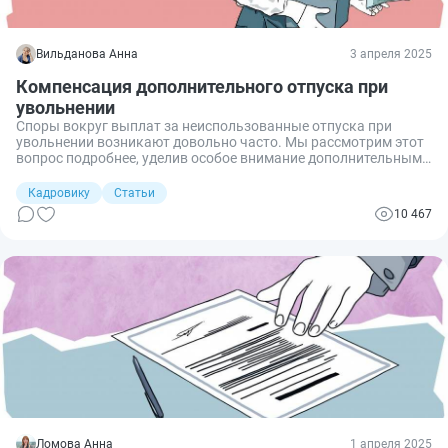
Вильданова Анна
3 апреля 2025
Компенсация дополнительного отпуска при
увольнении
Споры вокруг выплат за неиспользованные отпуска при
увольнении возникают довольно часто. Мы рассмотрим этот
вопрос подробнее, уделив особое внимание дополнительным
отпускам, предоставляемым по закону или внутренним
правилам компании. Разберемся, когда положена
Кадровику
Статьи
компенсация, в каких ситуациях она недопустима, какие
10 467
документы необходимы и на что обратить внимание при
оформлении.
Ломова Анна
1 апреля 2025