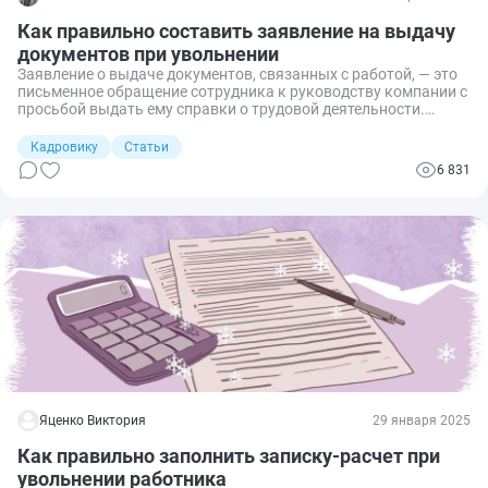
Как правильно составить заявление на выдачу
документов при увольнении
Заявление о выдаче документов, связанных с работой, — это
письменное обращение сотрудника к руководству компании с
просьбой выдать ему справки о трудовой деятельности.
Руководство обязано удовлетворить его просьбу независимо
от того, нынешний это работник, бывший или
Кадровику
Статьи
увольняющийся.
6 831
Яценко Виктория
29 января 2025
Как правильно заполнить записку-расчет при
увольнении работника