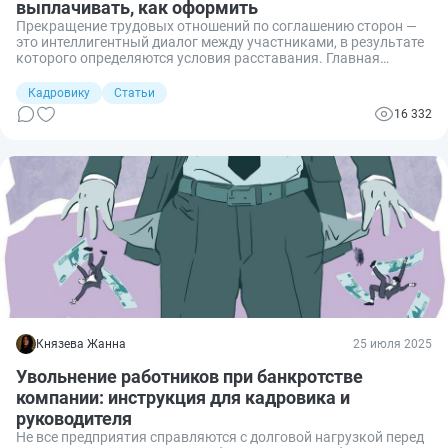
выплачивать, как оформить
Прекращение трудовых отношений по соглашению сторон —
это интеллигентный диалог между участниками, в результате
которого определяются условия расставания. Главная
особенность такой процедуры — ее гибкость, где размер
финансовой компенсации («подушки безопасности»)
Кадровику
Статьи
становится главным предметом переговоров. Но как понять,
16 332
какая сумма будет справедливой? Каковы права сторон и как
правильно оформить все документы? Разбираемся.
Князева Жанна
25 июля 2025
Увольнение работников при банкротстве
компании: инструкция для кадровика и
руководителя
Не все предприятия справляются с долговой нагрузкой перед