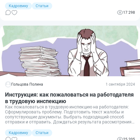
ситуациях. Давайте разберем общие правила сокращения
Кадровику
Статьи
сотрудников и возможность увольнения по сокращению
17 298
штата работников в декретном отпуске.
Гольцова Полина
1 сентября 2024
Инструкция: как пожаловаться на работодателя
в трудовую инспекцию
Как пожаловаться в трудовую инспекцию на работодателя:
Сформулировать проблему. Подготовить текст жалобы и
сопутствующие документы. Выбрать подходящий способ
отправки и отправить. Дождаться результата рассмотрения
обращения. При необходимости продолжить обжалование
действий работодателя в следующих инстанциях.
Кадровику
Статьи
25 205