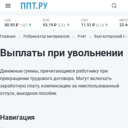
80.93 ₽
93.19 ₽
11.51 ₽
22 4
1,07
2,31
0,14
Главная
Рубрикатор материалов
Учет
Бухгалтерский уч
Выплаты при увольнении
Денежные суммы, причитающиеся работнику при
прекращении трудового договора. Могут включать
заработную плату, компенсацию за неиспользованный
отпуск, выходное пособие.
Навигация