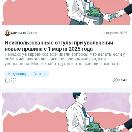
Алешина Ольга
11 апреля 2025
Неиспользованные отгулы при увольнении:
новые правила с 1 марта 2025 года
Нередко у кадровиков возникали вопросы: что делать, если у
работника накопились неиспользованные дни, а он
увольняется. Многие работодатели отказывали в выплате
компенсации при увольнении за это время, несмотря на
позицию Минтруда, высказанную им в Письме № 14-6/
Кадровику
Статьи
ООГ-4466 от 18.05.2021. Точку в этих спорах поставил
3 543
Конституционный Суд в Постановлении № 56 от 06.12.2023. А
с 1 марта 2025 г. в силу вступили и поправки в ст. 153
Трудового кодекса. Разбираемся в новых правилах выплаты
компенсации за неиспользованные отгулы.