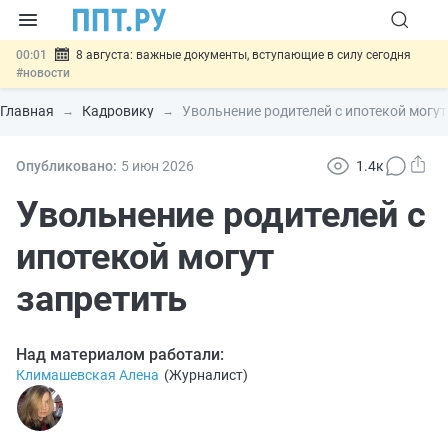
00:01
8 августа: важные документы, вступающие в силу сегодня
#новости
07.08
Подписан закон о блокировке продажи опасных товаров через
«Честный знак»
#новости
Главная
Кадровику
Увольнение родителей с ипотекой могут
07.08
Дистанционную работу беременных пропишут в ТК РФ
#новости
07.08
Госпошлину за устранение ошибок в документах предлагают
Опубликовано:
5 июн
2026
1.4к
отменить
#новости
07.08
Важно
Разработают единые критерии трудовых и ГПХ-
Увольнение родителей с
отношений
#новости
ипотекой могут
запретить
Над материалом работали:
Климашевская Алена
(
Журналист
)