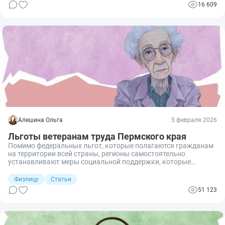
16 609
Алешина Ольга
5 февраля 2026
Льготы ветеранам труда Пермского края
Помимо федеральных льгот, которые полагаются гражданам
на территории всей страны, регионы самостоятельно
устанавливают меры социальной поддержки, которые
получают жители этого региона. Разберем, какие льготы и
выплаты положены ветеранам труда в Пермском крае.
Физлицу
Статьи
51 123