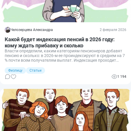
Челозерцева Александра
2 февраля 2026
Какой будет индексация пенсий в 2026 году:
кому ждать прибавку и сколько
Власти определили, каким категориям пенсионеров добавят
пенсию и сколько: в 2026-м ее проиндексируют в среднем на 7
% почти всем получателям выплат. Индексация проходит
поэтапно и затрагивает как страховые, так и социальные
выплаты.
Физлицу
Статьи
1 194