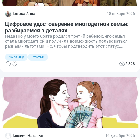
Ломова Анна
18 января 2026
Цифровое удостоверение многодетной семьи:
разбираемся в деталях
Недавно у моего брата родился третий ребенок, его семья
стала многодетной и получила возможность пользоваться
разными льготами. Но, чтобы подтвердить этот статус,
необходимо оформить специальное удостоверение. Раньше
его получали только в бумажном виде, а с недавних пор и в
Физлицу
Статьи
цифровом. Разберемся, для чего требуется такое цифровое
2 328
удостоверение, в чем состоят плюсы и минусы и как его
оформить.
Линевич Наталья
16 декабря 2025