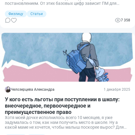
постановлением. От этих базовых цифр зависит ПМ для
различных социальных групп: граждан трудоспособного
возраста, пенсионеров и детей.
Физлицу
Статьи
7 358
Челозерцева Александра
1 декабря 2025
У кого есть льготы при поступлении в школу:
внеочередное, первоочередное и
преимущественное право
Хотя моей дочке исполнилось всего 10 месяцев, я уже
задумалась о том, как нам получить место в школе. Ну а
какой маме не хочется, чтобы малыш поскорее вырос? Для
таких же тревожных родителей и для тех, чьим детям