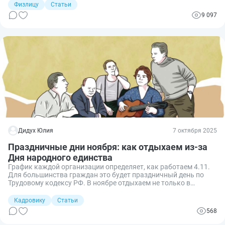
предстоит зачисление в школу совсем скоро, расскажу о
Физлицу
Статьи
порядке распределения мест: кого зачислят вне очереди, кто
9 097
входит в первую очередь, а у кого есть преимущество при
зачислении в школу.
Дидух Юлия
7 октября 2025
Праздничные дни ноября: как отдыхаем из-за
Дня народного единства
График каждой организации определяет, как работаем 4.11.
Для большинства граждан это будет праздничный день по
Трудовому кодексу РФ. В ноябре отдыхаем не только в
обычные субботы и воскресенья, но и в дополнительный
выходной в честь Дня народного единства.
Кадровику
Статьи
568