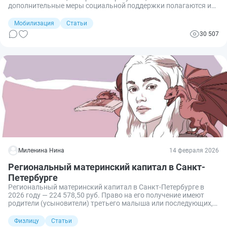
дополнительные меры социальной поддержки полагаются им
и детям. Разберем, какие выплаты полагаются семьям
мобилизованных.
Мобилизация
Статьи
30 507
Миленина Нина
14 февраля 2026
Региональный материнский капитал в Санкт-
Петербурге
Региональный материнский капитал в Санкт-Петербурге в
2026 году — 224 578,50 руб. Право на его получение имеют
родители (усыновители) третьего малыша или последующих,
если они не пользовались этой программой раньше. В
Ленинградской области условия другие. Рассказываем.
Физлицу
Статьи