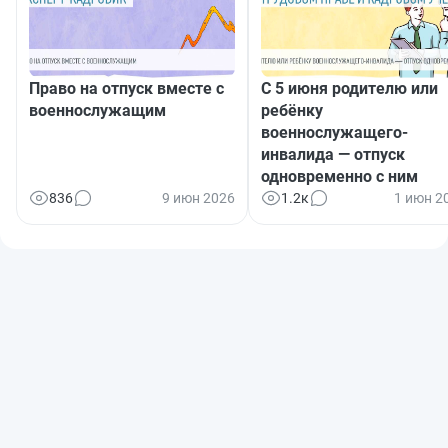
Право на отпуск вместе с
С 5 июня родителю или
военнослужащим
ребёнку
военнослужащего-
инвалида — отпуск
одновременно с ним
836
9 июн 2026
1.2к
1 июн 2