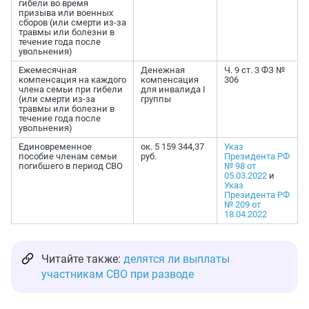
гибели во время
призыва или военных
сборов (или смерти из-за
травмы или болезни в
течение года после
увольнения)
Ежемесячная
Денежная
Ч. 9 ст. 3 ФЗ №
компенсация на каждого
компенсация
306
члена семьи при гибели
для инвалида I
(или смерти из-за
группы
травмы или болезни в
течение года после
увольнения)
Единовременное
ок. 5 159 344,37
Указ
пособие членам семьи
руб.
Президента РФ
погибшего в период СВО
№ 98 от
05.03.2022
и
Указ
Президента РФ
№ 209 от
18.04.2022
Читайте также:
делятся ли выплаты
участникам СВО при разводе