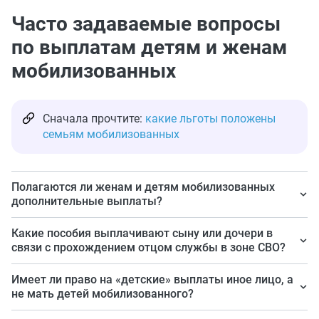
Часто задаваемые вопросы
по выплатам детям и женам
мобилизованных
Сначала прочтите:
какие льготы положены
семьям мобилизованных
Полагаются ли женам и детям мобилизованных
дополнительные выплаты?
Да, полагаются.
Какие пособия выплачивают сыну или дочери в
связи с прохождением отцом службы в зоне СВО?
На федеральном уровне полагается ежемесячное
Имеет ли право на «детские» выплаты иное лицо, а
пособие с рождения до трех лет, пока отец служит.
не мать детей мобилизованного?
Другие выплаты, регулярные или единовременные,
Да, пособия, помимо матери, оформят другим лицам,