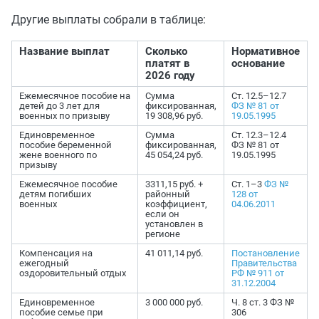
Другие выплаты собрали в таблице:
Название выплат
Сколько
Нормативное
платят в
основание
2026 году
Ежемесячное пособие на
Сумма
Ст. 12.5–12.7
детей до 3 лет для
фиксированная,
ФЗ № 81 от
военных по призыву
19 308,96 руб.
19.05.1995
Единовременное
Сумма
Ст. 12.3–12.4
пособие беременной
фиксированная,
ФЗ № 81 от
жене военного по
45 054,24 руб.
19.05.1995
призыву
Ежемесячное пособие
3311,15 руб. +
Ст. 1–3
ФЗ №
детям погибших
районный
128 от
военных
коэффициент,
04.06.2011
если он
установлен в
регионе
Компенсация на
41 011,14 руб.
Постановление
ежегодный
Правительства
оздоровительный отдых
РФ № 911 от
31.12.2004
Единовременное
3 000 000 руб.
Ч. 8 ст. 3 ФЗ №
пособие семье при
306