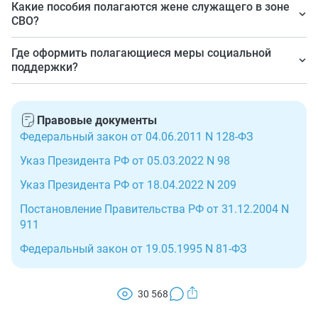
Какие пособия полагаются жене служащего в зоне
могут устанавливаться региональным
которые занимаются воспитанием сына или дочери
СВО?
законодательством.
призванного по мобилизации. Например, опекуну.
На федеральном уровне — единовременное пособие
Где оформить полагающиеся меры социальной
беременной, если срок ее беременности не меньше 180
поддержки?
дней. На региональном уровне — другие ежемесячные
Федеральные — в Социальном фонде, региональные —
или единовременные пособия в соответствии с
в органах социальной защиты населения.
местным законодательством.
Правовые документы
Федеральный закон от 04.06.2011 N 128-ФЗ
Указ Президента РФ от 05.03.2022 N 98
Указ Президента РФ от 18.04.2022 N 209
Постановление Правительства РФ от 31.12.2004 N
911
Федеральный закон от 19.05.1995 N 81-ФЗ
30 568