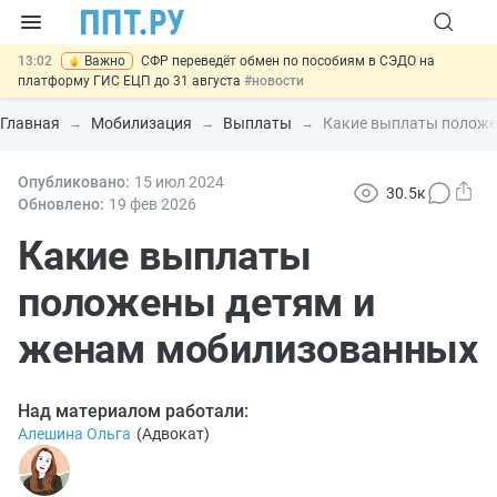
13:02
Важно
СФР переведёт обмен по пособиям в СЭДО на
платформу ГИС ЕЦП до 31 августа
#новости
12:20
Введут обязательное страхование банковских гарантий по
крупным госконтрактам
#новости
Главная
Мобилизация
Выплаты
Какие выплаты положе
11:12
Закон об ИИ синхронизируют с Гражданским кодексом
#новости
10:08
Опубликовано:
Договоры займа под залог жилья предложили заверять у
15 июл
2024
30.5к
нотариуса
#новости
Обновлено:
19 фев
2026
14:34
НМЦК на топливо: ФАС разъяснила порядок расчёта до конца
2026 года
Какие выплаты
#новости
положены детям и
женам мобилизованных
Над материалом работали:
Алешина Ольга
(
Адвокат
)