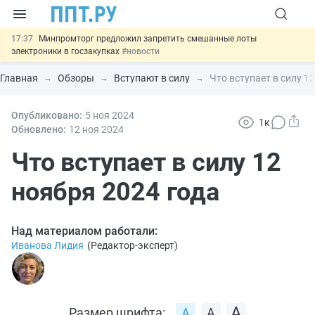
17:37
Минпромторг предложил запретить смешанные лоты
электроники в госзакупках
#новости
17:13
Подписан указ об отмене спецрежима для вкладов физлиц из
недружественных стран
#новости
Главная
Обзоры
Вступают в силу
Что вступает в силу 1
16:30
Возврат денег за риелторские услуги при недействительных
сделках: инициатива
#новости
15:51
Опубликовано:
МВД запускает автоматическое аннулирование патента
5 ноя
2024
1к
иностранцев за неуплату НДФЛ
#новости
Обновлено:
12 ноя
2024
13:48
Важно
Обеспечительный платёж СПОТ могут заменить
банковской гарантией
Что вступает в силу 12
#новости
ноября 2024 года
Над материалом работали:
Иванова Лидия
(
Редактор-эксперт
)
Размер шрифта: