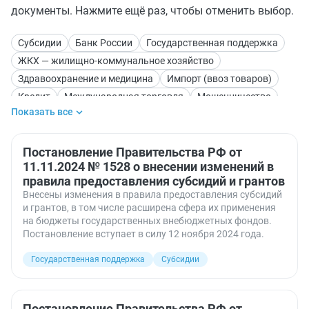
документы. Нажмите ещё раз, чтобы отменить выбор.
Субсидии
Банк России
Государственная поддержка
ЖКХ — жилищно-коммунальное хозяйство
Здравоохранение и медицина
Импорт (ввоз товаров)
Кредит
Международная торговля
Мошенничество
Показать все
Муниципальная собственность
Пособия
Противодействие отмыванию доходов (115-ФЗ)
Социальные гарантии
Постановление Правительства РФ от
Тарифные квоты
11.11.2024 № 1528 о внесении изменений в
Электронные документы
правила предоставления субсидий и грантов
Электронный документооборот
Внесены изменения в правила предоставления субсидий
и грантов, в том числе расширена сфера их применения
на бюджеты государственных внебюджетных фондов.
Постановление вступает в силу 12 ноября 2024 года.
Государственная поддержка
Субсидии
Постановление Правительства РФ от