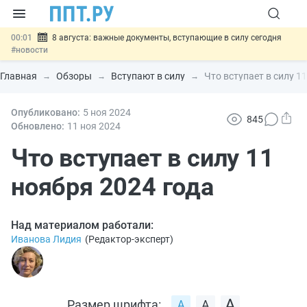
00:01
8 августа: важные документы, вступающие в силу сегодня
#новости
07.08
Подписан закон о блокировке продажи опасных товаров через
«Честный знак»
#новости
Главная
Обзоры
Вступают в силу
Что вступает в силу 1
07.08
Дистанционную работу беременных пропишут в ТК РФ
#новости
07.08
Опубликовано:
Госпошлину за устранение ошибок в документах предлагают
5 ноя
2024
845
отменить
#новости
Обновлено:
11 ноя
2024
07.08
Важно
Разработают единые критерии трудовых и ГПХ-
отношений
Что вступает в силу 11
#новости
ноября 2024 года
Над материалом работали:
Иванова Лидия
(
Редактор-эксперт
)
Размер шрифта: