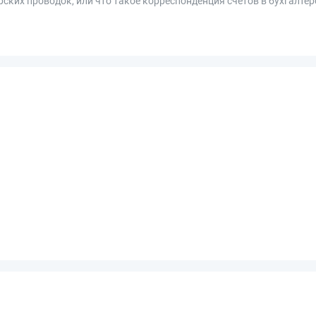
ких проводок, или что такое корреспонденция счетов в бухгалтер