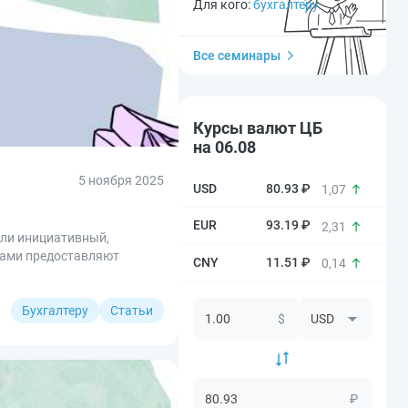
Для кого:
бухгалтеру
Все семинары
Курсы валют ЦБ
на 06.08
5 ноября 2025
80.93 ₽
1,07
93.19 ₽
2,31
или инициативный,
тами предоставляют
11.51 ₽
0,14
Бухгалтеру
Статьи
$
₽