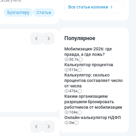
ском учете.
Все статьи колонки
Бухгалтеру
Статьи
Популярное
Мобилизация-2026: где
правда, а где ложь?
30.7к
Калькулятор процентов
515к
Калькулятор: сколько
процентов составляет число
от числа
476к
Каким организациям
разрешили бронировать
работников от мобилизации
104к
Онлайн-калькулятор НДФЛ
2м