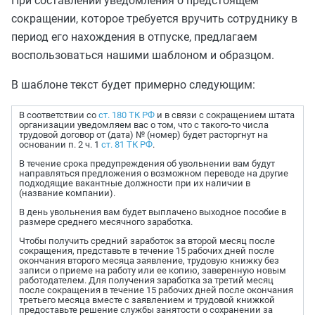
При составлении уведомления о предстоящем
сокращении, которое требуется вручить сотруднику в
период его нахождения в отпуске, предлагаем
воспользоваться нашими шаблоном и образцом.
В шаблоне текст будет примерно следующим:
В соответствии со
ст. 180 ТК РФ
и в связи с сокращением штата
организации уведомляем вас о том, что с такого-то числа
трудовой договор от (дата) № (номер) будет расторгнут на
основании п. 2 ч. 1
ст. 81 ТК РФ
.
В течение срока предупреждения об увольнении вам будут
направляться предложения о возможном переводе на другие
подходящие вакантные должности при их наличии в
(название компании).
В день увольнения вам будет выплачено выходное пособие в
размере среднего месячного заработка.
Чтобы получить средний заработок за второй месяц после
сокращения, представьте в течение 15 рабочих дней после
окончания второго месяца заявление, трудовую книжку без
записи о приеме на работу или ее копию, заверенную новым
работодателем. Для получения заработка за третий месяц
после сокращения в течение 15 рабочих дней после окончания
третьего месяца вместе с заявлением и трудовой книжкой
предоставьте решение службы занятости о сохранении за