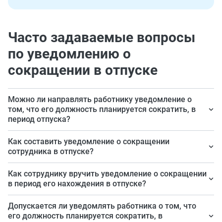
Часто задаваемые вопросы
по уведомлению о
сокращении в отпуске
Можно ли направлять работнику уведомление о
том, что его должность планируется сократить, в
период отпуска?
Да, можно. Никаких запретов по этому поводу
Как составить уведомление о сокращении
действующее законодательство не содержит.
сотрудника в отпуске?
В стандартном порядке, в свободной форме. В
Как сотруднику вручить уведомление о сокращении
документ включить данные работника; реквизиты
в период его нахождения в отпуске?
решения, которым работодатель сокращает
Вызвать сотрудника на работу и вручить лично под
Допускается ли уведомлять работника о том, что
численность (штат); дату предстоящего увольнения.
роспись или направить почтой — ценным письмом с
его должность планируется сократить, в