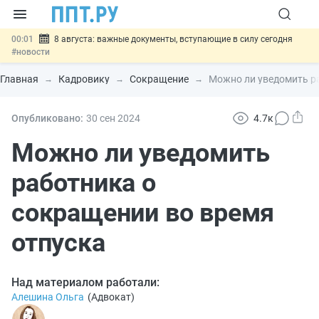
00:01
8 августа: важные документы, вступающие в силу сегодня
#новости
07.08
Подписан закон о блокировке продажи опасных товаров через
«Честный знак»
#новости
Главная
Кадровику
Сокращение
Можно ли уведомить р
07.08
Дистанционную работу беременных пропишут в ТК РФ
#новости
07.08
Госпошлину за устранение ошибок в документах предлагают
Опубликовано:
30 сен
2024
4.7к
отменить
#новости
07.08
Важно
Разработают единые критерии трудовых и ГПХ-
Можно ли уведомить
отношений
#новости
работника о
сокращении во время
отпуска
Над материалом работали:
Алешина Ольга
(
Адвокат
)