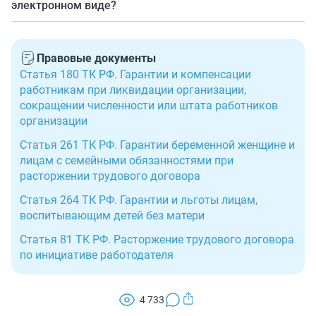
электронном виде?
уведомлением и описью вложения.
Да, если такой способ обмена документацией
предусмотрен трудовом договором и(или) ЛНА.
Правовые документы
Например, для работающих дистанционно.
Статья 180 ТК РФ. Гарантии и компенсации
работникам при ликвидации организации,
сокращении численности или штата работников
организации
Статья 261 ТК РФ. Гарантии беременной женщине и
лицам с семейными обязанностями при
расторжении трудового договора
Статья 264 ТК РФ. Гарантии и льготы лицам,
воспитывающим детей без матери
Статья 81 ТК РФ. Расторжение трудового договора
по инициативе работодателя
4 733