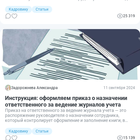
восстановления здоровья. Но для этого сотруднику
необходимо принести справку о переводе на легкий труд.
Кадровику
Статьи
Рассказываю, как и где получить справку для перевода на
25 319
легкий режим работы.
Задорожнева Александра
11 сентября 2024
Инструкция: оформляем приказ о назначении
ответственного за ведение журналов учета
Приказ на ответственного за ведение журнала учета — это
распоряжение руководителя о назначении сотрудника,
который контролирует оформление и заполнение книги, в
которой регистрируют события или документы.
Кадровику
Статьи
15 139