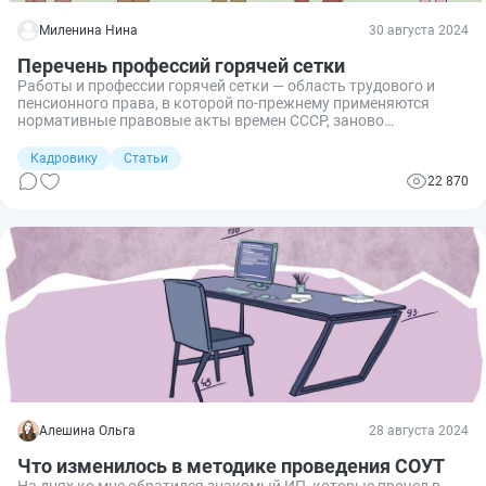
Миленина Нина
30 августа 2024
Перечень профессий горячей сетки
Работы и профессии горячей сетки — область трудового и
пенсионного права, в которой по-прежнему применяются
нормативные правовые акты времен СССР, заново
подтвержденные российским законодательством. Для таких
категорий работников сохранился ранний выход на пенсию.
Кадровику
Статьи
22 870
Алешина Ольга
28 августа 2024
Что изменилось в методике проведения СОУТ
На днях ко мне обратился знакомый ИП, которые прочел в