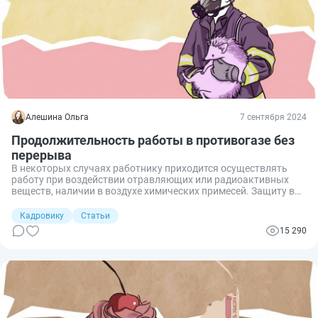
Алешина Ольга
7 сентября 2024
Продолжительность работы в противогазе без
перерыва
В некоторых случаях работнику приходится осуществлять
работу при воздействии отравляющих или радиоактивных
веществ, наличии в воздухе химических примесей. Защиту в
таких ситуациях обеспечивают средства индивидуальной
защиты, работа в которых предусматривает определенные
Кадровику
Статьи
нормы и правила. Разберемся, сколько часов можно
15 290
работать в противогазе, по закону, без перерыва.