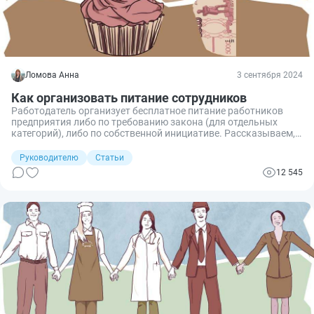
Ломова Анна
3 сентября 2024
Как организовать питание сотрудников
Работодатель организует бесплатное питание работников
предприятия либо по требованию закона (для отдельных
категорий), либо по собственной инициативе. Рассказываем,
как правильно обеспечить обедами подчиненных, какие
способы выбрать и как оформить документально.
Руководителю
Статьи
12 545