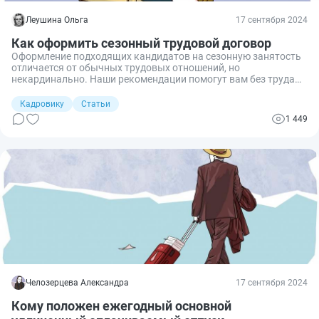
Леушина Ольга
17 сентября 2024
Как оформить сезонный трудовой договор
Оформление подходящих кандидатов на сезонную занятость
отличается от обычных трудовых отношений, но
некардинально. Наши рекомендации помогут вам без труда
составить правильный договор с физическим лицом, не
допустить перехода временных трудовых отношений в
Кадровику
Статьи
постоянные, избежать судебных исков и замечаний со
1 449
стороны проверяющих органов.
Челозерцева Александра
17 сентября 2024
Кому положен ежегодный основной