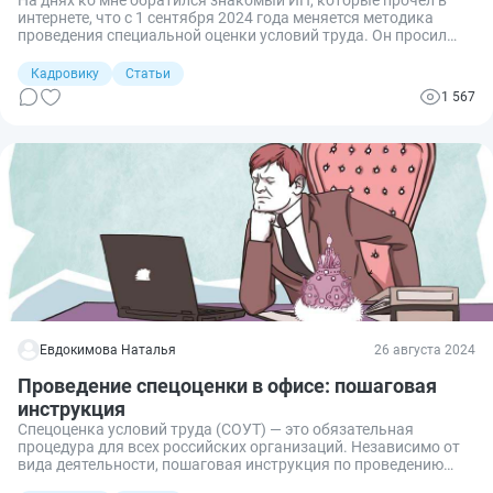
интернете, что с 1 сентября 2024 года меняется методика
проведения специальной оценки условий труда. Он просил
помочь ему разобраться в вводимых нормах. Сообщаем,
какие изменения ожидают работодателей с 1 сентября 2024
Кадровику
Статьи
года при проведении СОУТ и какие поправки требуется внести
1 567
в ЛНА.
Евдокимова Наталья
26 августа 2024
Проведение спецоценки в офисе: пошаговая
инструкция
Спецоценка условий труда (СОУТ) — это обязательная
процедура для всех российских организаций. Независимо от
вида деятельности, пошаговая инструкция по проведению
СОУТ необходима в отношении каждого рабочего места на