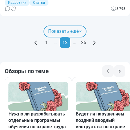
предприятии. Даже если это будет обычный офис, где вредные
Кадровику
Статьи
факторы в большинстве случаев отсутствуют.
8 798
Показать ещё
1
…
12
…
26
Обзоры по теме
Нужно ли разрабатывать
Будет ли нарушением
отдельные программы
поздний вводный
обучения по охране труда
инструктаж по охране