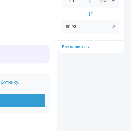
$
₽
Все валюты
аботнику
.