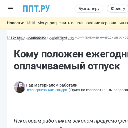
Бухгалтеру
Юристу
Новости:
Могут разрешить использование персональных
13:16
Губернаторам дадут право вводить разрешите
12:42
Главная
Кадровику
Отпуска
Кому положен ежегодный осно
Опубликовано:
17 сен
тября
2024
ФНС изменит правила рассмотрения жалоб на
12:05
Разработают единые критерии труд
11:31
Важно
Кому положен ежегодн
Основания для выдворения иностранцев из Ро
14:02
оплачиваемый отпуск
Над материалом работали:
Челозерцева Александра
(
Юрист по корпоративным вопроса
Некоторым работникам законом предусмотрен 