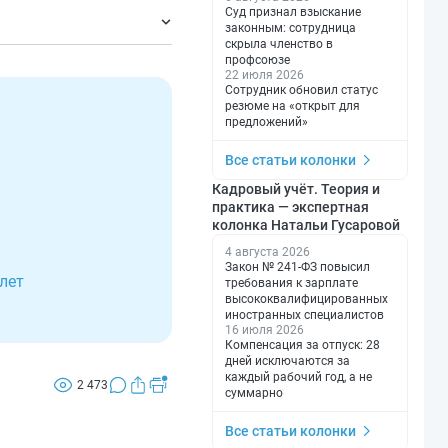
производств и
Суд признал взыскание
законным: сотрудница
скрыла членство в
ючая удлиненный.
профсоюзе
22 июля 2026
ь.
Сотрудник обновил статус
резюме на «открыт для
предложений»
Все статьи колонки
Кадровый учёт. Теория и
практика — экспертная
колонка Натальи Гусаровой
4 августа 2026
Закон № 241-ФЗ повысил
лет
требования к зарплате
высококвалифицированных
иностранных специалистов
16 июля 2026
Компенсация за отпуск: 28
дней исключаются за
каждый рабочий год, а не
2 473
суммарно
Все статьи колонки