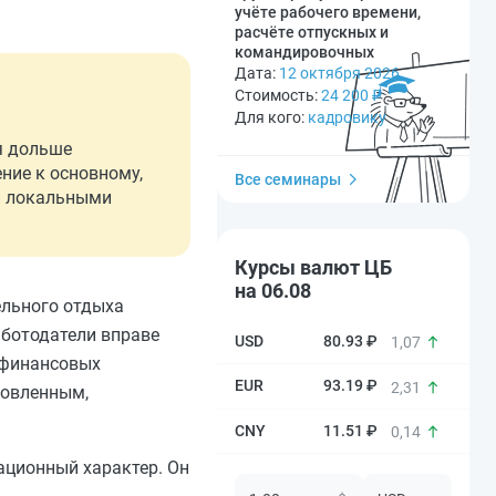
учёте рабочего времени,
расчёте отпускных и
командировочных
Дата:
12 октября 2026
Стоимость:
24 200
₽
Для кого:
кадровику
я дольше
ние к основному,
Все семинары
и локальными
Курсы валют ЦБ
на 06.08
ельного отдыха
аботодатели вправе
80.93 ₽
1,07
 финансовых
93.19 ₽
2,31
новленным,
11.51 ₽
0,14
ационный характер. Он