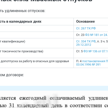
ть удлиненных отпусков:
ть в календарных днях
Основание
Ст. 267 ТК РФ
Ст. 23
ФЗ № 181 от 24.
от квалификации)
Ст. 334 ТК РФ
, п. 3 ч. 
29.12.2012
от токсичности производства)
Ст. 5
ФЗ № 136 от 07.1
м допотпуска за работу в опасных для здоровья
П. 4
постановления П
03.04.1996 № 391
ом договоре: