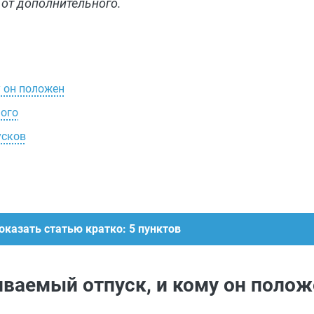
 от дополнительного.
у он положен
ного
усков
оказать статью кратко: 5 пунктов
иваемый отпуск, и кому он полож