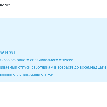
несовершеннолетним, педагогам, сотрудникам химических 
ного?
менять. Дополнительный предоставляют к основному, вкл
 критерии его предоставления и менять продолжительност
96 N 391
дного основного оплачиваемого отпуска
чиваемый отпуск работникам в возрасте до восемнадцати 
иненный оплачиваемый отпуск