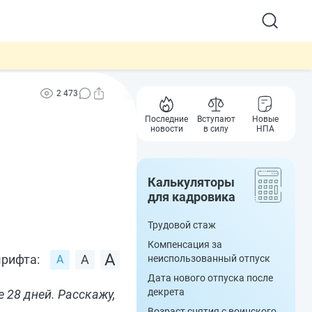
2 473
Последние
Вступают
Новые
новости
в силу
НПА
Калькуляторы
для кадровика
Трудовой стаж
Компенсация за
рифта:
неиспользованный отпуск
Дата нового отпуска после
декрета
28 дней. Расскажу,
Возраст снятия с воинского