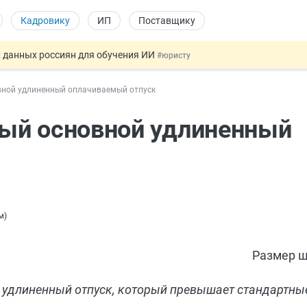
Кадровику
ИП
Поставщику
 данных россиян для обучения ИИ
#юристу
льный учёт иностранцев
#кадровику
вной удлиненный оплачиваемый отпуск
 налоговые органы
#бухгалтеру
овых и ГПХ-отношений
#кадровику
ый основной удлиненный
ссии стало больше
#кадровику
м
)
Размер ш
удлиненный отпуск, который превышает стандартные 