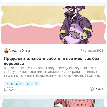
Алешина Ольга
7 сентября 2024
Продолжительность работы в противогазе без
перерыва
В некоторых случаях работнику приходится осуществлять
работу при воздействии отравляющих или радиоактивных
веществ, наличии в воздухе химических примесей. Защиту в
таких ситуациях обеспечивают средства индивидуальной
защиты, работа в которых предусматривает определенные
Кадровику
Статьи
нормы и правила. Разберемся, сколько часов можно
15 308
работать в противогазе, по закону, без перерыва.