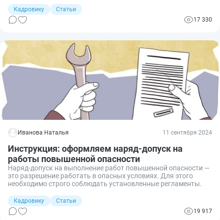
прописать в трудовом договоре вредные условия труда с
Кадровику
Статьи
указанием производственных факторов риска.
17 330
Иванова Наталья
11 сентября 2024
Инструкция: оформляем наряд-допуск на
работы повышенной опасности
Наряд-допуск на выполнение работ повышенной опасности —
это разрешение работать в опасных условиях. Для этого
необходимо строго соблюдать установленные регламенты.
Кадровику
Статьи
19 917