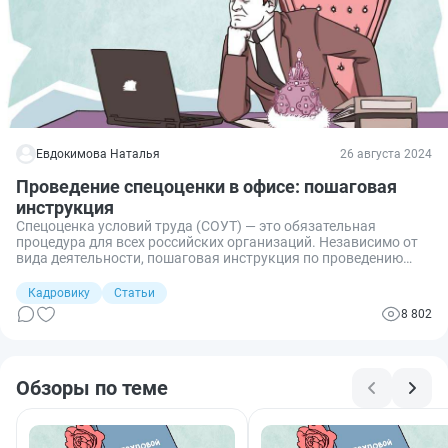
Евдокимова Наталья
26 августа 2024
Проведение спецоценки в офисе: пошаговая
инструкция
Спецоценка условий труда (СОУТ) — это обязательная
процедура для всех российских организаций. Независимо от
вида деятельности, пошаговая инструкция по проведению
СОУТ необходима в отношении каждого рабочего места на
предприятии. Даже если это будет обычный офис, где вредные
Кадровику
Статьи
факторы в большинстве случаев отсутствуют.
8 802
Обзоры по теме