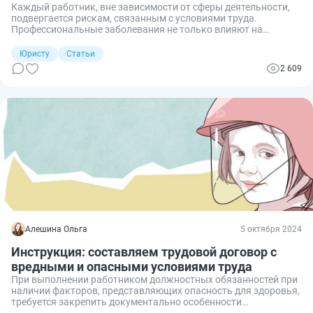
Каждый работник, вне зависимости от сферы деятельности,
подвергается рискам, связанным с условиями труда.
Профессиональные заболевания не только влияют на
здоровье и качество жизни работников, но и имеют серьезные
правовые последствия как для самих сотрудников, так и для
Юристу
Статьи
работодателей. Рассказываем, что является
2 609
профзаболеванием, как его определить и какие
обязательства возникают у работодателя при его
обнаружении.
Алешина Ольга
5 октября 2024
Инструкция: составляем трудовой договор с
вредными и опасными условиями труда
При выполнении работником должностных обязанностей при
наличии факторов, представляющих опасность для здоровья,
требуется закрепить документально особенности
осуществления трудового процесса. Разберемся, как