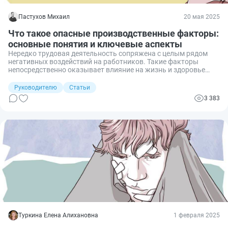
Пастухов Михаил
20 мая 2025
Что такое опасные производственные факторы:
основные понятия и ключевые аспекты
Нередко трудовая деятельность сопряжена с целым рядом
негативных воздействий на работников. Такие факторы
непосредственно оказывает влияние на жизнь и здоровье
трудящихся. Чтобы такие риски выявить и контролировать,
государство разрабатывает различные меры по их
Руководителю
Статьи
определению и классификации. Так, на законодательном
3 383
уровне определены опасные производственные факторы.
Рассмотрим подробнее, что это такое, основные понятия,
которые необходимо знать, и ключевые аспекты.
Туркина Елена Алихановна
1 февраля 2025