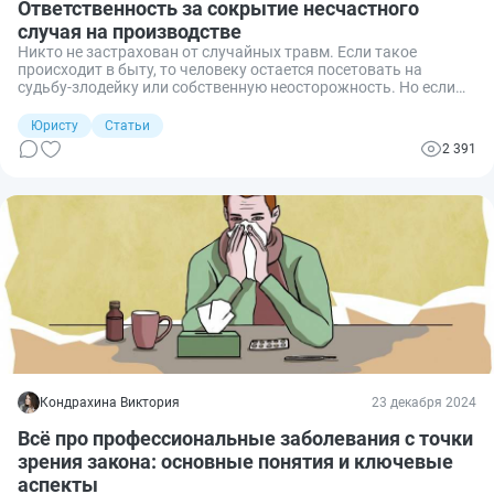
Ответственность за сокрытие несчастного
случая на производстве
Никто не застрахован от случайных травм. Если такое
происходит в быту, то человеку остается посетовать на
судьбу-злодейку или собственную неосторожность. Но если
такая неприятность произошла во время работы
— полученная травма уже представляет собой несчастный
Юристу
Статьи
случай на производстве. Зачастую работодатель уклоняется
2 391
от возложенной на него законом обязанности расследовать
НСП. Разберем, стоит ли это делать и какая ответственность
грозит за сокрытие производственной травмы.
Кондрахина Виктория
23 декабря 2024
Всё про профессиональные заболевания с точки
зрения закона: основные понятия и ключевые
аспекты