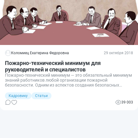
Коломиец Екатерина Федоровна
29 октября 2018
Пожарно-технический минимум для
руководителей и специалистов
Пожарно-технический минимум — это обязательный минимум
знаний работников любой организации пожарной
безопасности. Одним из аспектов создания безопасных
условий труда является принятие работодателем мер,
исключающих возникновение возгорания на предприятии. В
Кадровику
Статьи
связи с этим законодательство возлагает на руководителей
39 003
обязанность организовывать обучение пожарно-
техническому минимуму и пожарной безопасности. В статье
рассмотрим, в каком порядке преподается пожарно-
технический минимум для руководителей и специалистов.