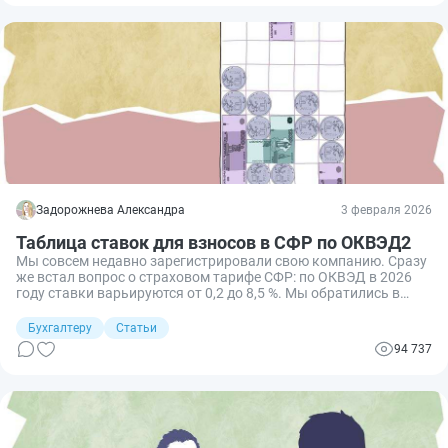
Задорожнева Александра
3 февраля 2026
Таблица ставок для взносов в СФР по ОКВЭД2
Мы совсем недавно зарегистрировали свою компанию. Сразу
же встал вопрос о страховом тарифе СФР: по ОКВЭД в 2026
году ставки варьируются от 0,2 до 8,5 %. Мы обратились в
территориальный Соцфонд и уточнили информацию по
тарифу, который подходит именно нам. А узнать нужную
Бухгалтеру
Статьи
ставку помогут таблицы по видам деятельности.
94 737