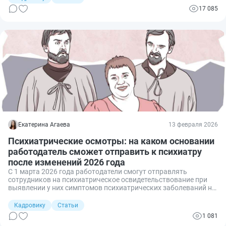
17 085
Екатерина Агаева
13 февраля 2026
Психиатрические осмотры: на каком основании
работодатель сможет отправить к психиатру
после изменений 2026 года
С 1 марта 2026 года работодатели смогут отправлять
сотрудников на психиатрическое освидетельствование при
выявлении у них симптомов психиатрических заболеваний на
медосмотре. Соответствующий приказ подписал глава
Минздрава Михаил Мурашко.
Кадровику
Статьи
1 081