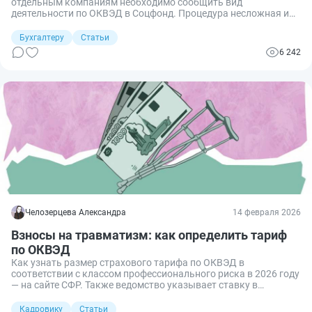
отдельным компаниям необходимо сообщить вид
деятельности по ОКВЭД в Соцфонд. Процедура несложная и
позволяет существенно сэкономить. Рассказываем, какие
организации и в каком порядке передают сведения.
Бухгалтеру
Статьи
6 242
Челозерцева Александра
14 февраля 2026
Взносы на травматизм: как определить тариф
по ОКВЭД
Как узнать размер страхового тарифа по ОКВЭД в
соответствии с классом профессионального риска в 2026 году
— на сайте СФР. Также ведомство указывает ставку в
уведомлении при постановке на учет.
Кадровику
Статьи