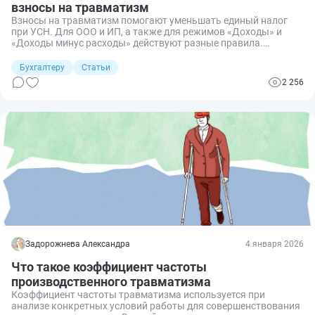
взносы на травматизм
Взносы на травматизм помогают уменьшать единый налог
при УСН. Для ООО и ИП, а также для режимов «Доходы» и
«Доходы минус расходы» действуют разные правила.
Разбираю, как учесть травматизм, чтобы не выйти за лимит
вычета и не переплатить налог.
Бухгалтеру
Статьи
2 256
Задорожнева Александра
4 января 2026
Что такое коэффициент частоты
производственного травматизма
Коэффициент частоты травматизма используется при
анализе конкретных условий работы для совершенствования