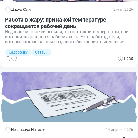
Дидух Юлия
2 мая 2026
Работа в жару: при какой температуре
сокращается рабочий день
Недавно чиновники решили, что нет такой температуры, при
которой сокращается рабочий день. Есть работодатели,
которые отказываются создавать благоприятные условия
для своих сотрудников. Но что делать, если руководство по
объективным причинам не в состоянии обеспечить
Кадровику
Статьи
допустимые показатели микроклимата на рабочих местах?
1 235
Некрасова Наталья
14 апреля 2026