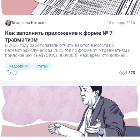
Татаркова Наталья
13 января 2026
Как заполнить приложение к форме № 7-
травматизм
В 2026 году работодатели отчитываются в Росстат о
несчастных случаях за 2025 год по форме № 7‑травматизм и
приложению к ней (ОКУД 0609303). Разберем, кто должен
заполнять приложение, какие строки вызывают больше всего
вопросов и как составить отчет без ошибок и штрафов.
Кадровику
Статьи
6 875