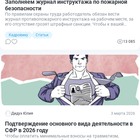
Заполняем журнал инструктажа по пожарной
безопасности
По правилам охраны труда работодатель обязан вести
журнал противопожарного инструктажа на рабочем месте, за
его отсутствие грозят штрафные санкции. Чтобы к вашей
компании не возникло претензий у проверяющих,
рассказываем, где взять бланк и как правильно его
Кадровику
Статьи
заполнить.
13 085
Дидух Юлия
3 марта 2026
Подтверждение основного вида деятельности в
СФР в 2026 году
Чтобы оплатить минимальные взносы на травматизм,