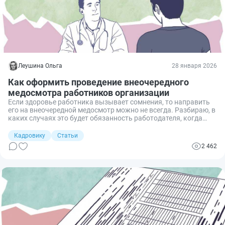
Леушина Ольга
28 января 2026
Как оформить проведение внеочередного
медосмотра работников организации
Если здоровье работника вызывает сомнения, то направить
его на внеочередной медосмотр можно не всегда. Разбираю, в
каких случаях это будет обязанность работодателя, когда
работник сам может потребовать осмотр и как правильно
оформить все документы.
Кадровику
Статьи
2 462