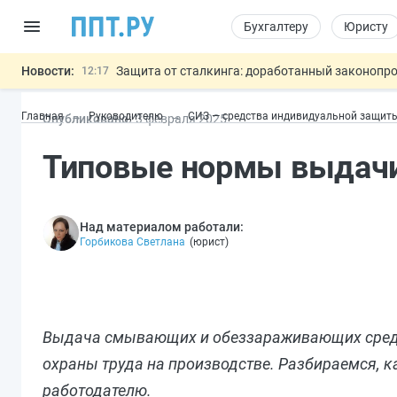
Бухгалтеру
Юристу
Новости:
Защита от сталкинга: доработанный законопр
12:17
Минпромторг предлагает новые формы сертифи
11:23
Главная
Руководителю
СИЗ — средства индивидуальной защит
Опубликовано:
3 фев
раля
2025
Риск атак БПЛА можно учитывать при оценке
10:09
6 августа: важные документы, вступающие в
00:01
Типовые нормы выдач
Подписан закон об упрощении госза
05.08
Важно
Над материалом работали:
Горбикова Светлана
(
юрист
)
Выдача смывающих и обеззараживающих средс
охраны труда на производстве. Разбираемся, к
работодателю.