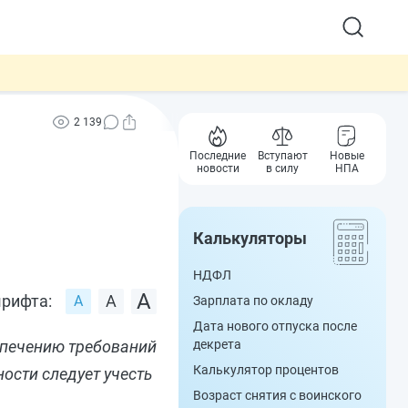
2 139
Последние
Вступают
Новые
новости
в силу
НПА
Калькуляторы
НДФЛ
рифта:
Зарплата по окладу
Дата нового отпуска после
спечению требований
декрета
Калькулятор процентов
ости следует учесть
Возраст снятия с воинского