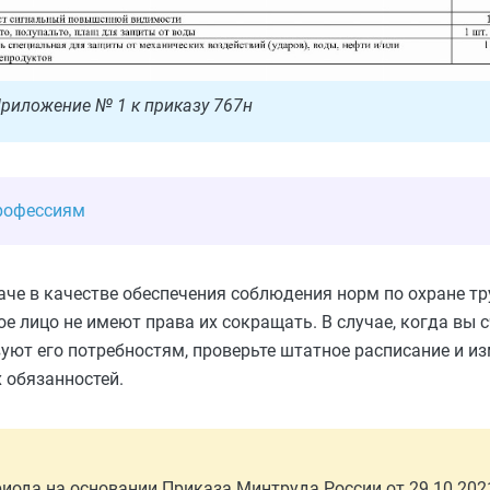
риложение № 1 к приказу 767н
рофессиям
че в качестве обеспечения соблюдения норм по охране тр
ое лицо не имеют права их сокращать. В случае, когда вы с
уют его потребностям, проверьте штатное расписание и и
 обязанностей.
ериода на основании Приказа Минтруда России от 29.10.2