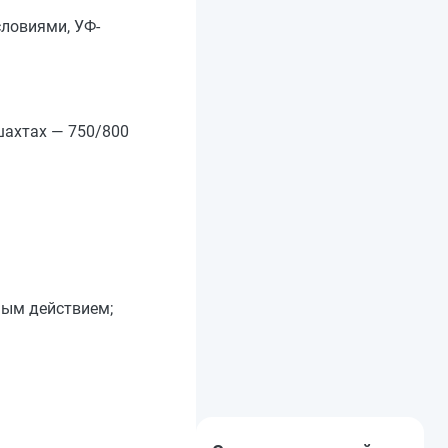
словиями, УФ-
шахтах — 750/800
ным действием;