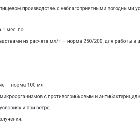
а пищевом производстве, с неблагоприятными погодными у
1 мес. по:
ствами из расчета мл/г — норма 250/200, для работы в 
ме — норма 100 мл:
 микроорганизмов с противогрибковым и антибактерицид
словиях и при ветре;
злучения;