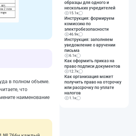
образцы для одного и
нескольких учредителей
15.1к
Инструкция: формируем
комиссию по
электробезопасности
46.9к
Инструкция: заполняем
уведомление о вручении
письма
6.1к
Как оформить приказ на
право подписи документов
12.7к
Как организация может
уда в полном объеме.
получить право на отсрочку
или рассрочку по уплате
читаете, что
налогов
змените наименование
1.1к
021 № 766н каждый