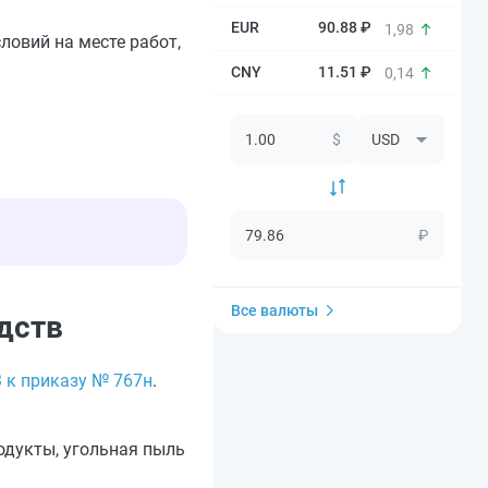
90.88 ₽
1,98
ловий на месте работ,
11.51 ₽
0,14
$
₽
Все валюты
дств
 к приказу № 767н
.
родукты, угольная пыль