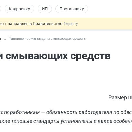
Кадровику
ИП
Поставщику
оект направлен в Правительство
#юристу
ката и декларации о соответствии
#юристу
ы
Типовые нормы выдачи смывающих средств
 профрисков
#кадровику
 силу сегодня
#юристу
и смывающих средств
купок по 44-ФЗ
#заказчику
Размер ш
тв работникам — обязанность работодателя по обе
акие типовые стандарты установлены и какие особенн