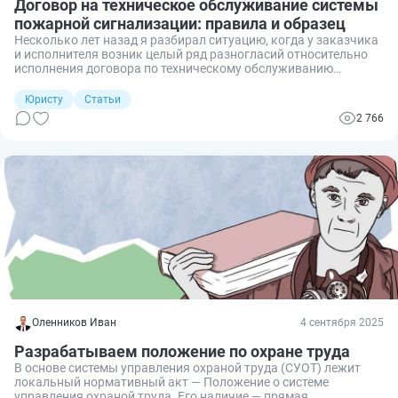
Договор на техническое обслуживание системы
пожарной сигнализации: правила и образец
Несколько лет назад я разбирал ситуацию, когда у заказчика
и исполнителя возник целый ряд разногласий относительно
исполнения договора по техническому обслуживанию
пожарной сигнализации. Особенно разногласия обострились
после того, как у заказчика возникли проблемы с
Юристу
Статьи
контролирующими органами. Причиной этому стало то, что
2 766
стороны использовали типовой образец по возмездному
оказанию услуг и не адаптировали его под специфику
деятельности по техобслуживанию пожарной сигнализации.
Чтобы подобных ситуаций не допустить, рассмотрим
подробнее специфику таких сделок, правила составления
договора и оптимальный типовой образец.
Оленников Иван
4 сентября 2025
Разрабатываем положение по охране труда
В основе системы управления охраной труда (СУОТ) лежит
локальный нормативный акт — Положение о системе
управления охраной труда. Его наличие — прямая