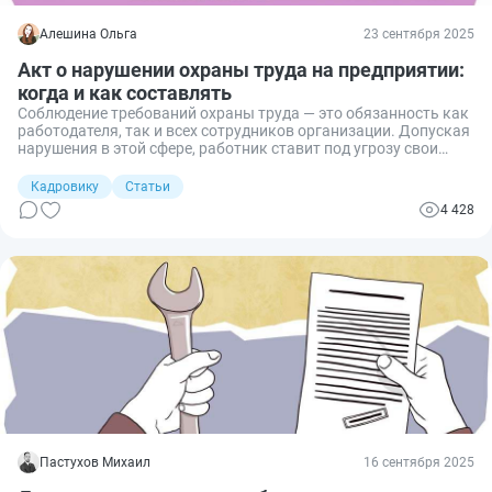
Алешина Ольга
23 сентября 2025
Акт о нарушении охраны труда на предприятии:
когда и как составлять
Соблюдение требований охраны труда — это обязанность как
работодателя, так и всех сотрудников организации. Допуская
нарушения в этой сфере, работник ставит под угрозу свои
жизнь и здоровье, а также жизнь и здоровье других людей:
коллег, клиентов, сотрудников других служб, присутствующих
Кадровику
Статьи
на территории предприятия. Когда выявлены такие действия
4 428
или бездействие, их необходимо фиксировать в
соответствующем акте, по результатам которого
руководством принимается решение о привлечении виновного
сотрудника к дисциплинарной и иным видам ответственности.
Разберем, в каких случаях и как составить акт о нарушении
требований охраны труда.
Пастухов Михаил
16 сентября 2025