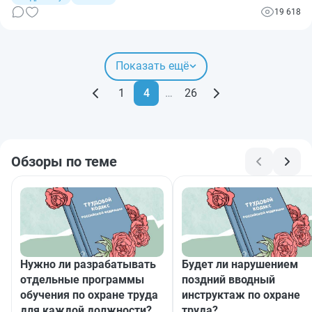
очередная книга учета, а важный документ с определенными
19 618
правилами ведения и хранения. И за его отсутствие
организациям грозит немалый штраф.
Показать ещё
1
4
…
26
Обзоры по теме
Нужно ли разрабатывать
Будет ли нарушением
отдельные программы
поздний вводный
обучения по охране труда
инструктаж по охране
для каждой должности?
труда?