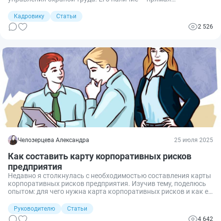
обязанность работодателя по ст. 214 Трудового кодекса РФ.
Без этого документа невозможно организовать и
Кадровику
Статьи
поддерживать эффективную работу в сфере охраны труда. Он
2 526
определяет политику работодателя, цели, процедуры и
ответственность всех участников процесса. В этой статье
рассмотрим, как правильно разработать, оформить и
утвердить положение, которое будет работать на практике, а
не пылиться на полке.
Челозерцева Александра
25 июля 2025
Как составить карту корпоративных рисков
предприятия
Недавно я столкнулась с необходимостью составления карты
корпоративных рисков предприятия. Изучив тему, поделюсь
опытом: для чего нужна карта корпоративных рисков и как ее
составлять.
Руководителю
Статьи
4 642