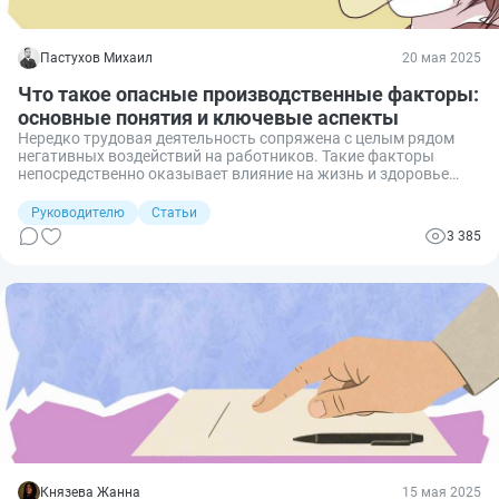
Пастухов Михаил
20 мая 2025
Что такое опасные производственные факторы:
основные понятия и ключевые аспекты
Нередко трудовая деятельность сопряжена с целым рядом
негативных воздействий на работников. Такие факторы
непосредственно оказывает влияние на жизнь и здоровье
трудящихся. Чтобы такие риски выявить и контролировать,
государство разрабатывает различные меры по их
Руководителю
Статьи
определению и классификации. Так, на законодательном
3 385
уровне определены опасные производственные факторы.
Рассмотрим подробнее, что это такое, основные понятия,
которые необходимо знать, и ключевые аспекты.
Князева Жанна
15 мая 2025