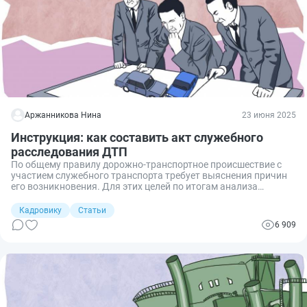
Аржанникова Нина
23 июня 2025
Инструкция: как составить акт служебного
расследования ДТП
По общему правилу дорожно-транспортное происшествие с
участием служебного транспорта требует выяснения причин
его возникновения. Для этих целей по итогам анализа
произошедшей аварии составляется акт служебного
расследования ДТП. Разберемся с основными аспектами
Кадровику
Статьи
данного вопроса.
6 909