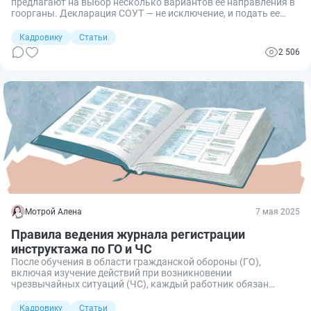
предлагают на выбор несколько вариантов ее направления в
гоорганы. Декларация СОУТ — не исключение, и подать ее
разрешается в электронном виде или на бумаге таким
способом, какой удобен компании.
Кадровику
Статьи
2 506
Мотрой Алена
7 мая 2025
Правила ведения журнала регистрации
инструктажа по ГО и ЧС
После обучения в области гражданской обороны (ГО),
включая изучение действий при возникновении
чрезвычайных ситуаций (ЧС), каждый работник обязан
подтвердить подготовку подписью в специальном журнале
регистрации инструктажа по ГО и ЧС. Это не просто
Кадровику
Статьи