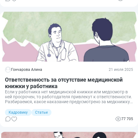
Гончарова Алина
21 июля 2025
Ответственность за отсутствие медицинской
книжки у работника
Если у работника нет медицинской книжки или медосмотр в
ней просрочен, то работодателя привлекут к ответственности.
Разбираемся, какое наказание предусмотрено за медкнижку
и как контролировать актуальность медосмотров, чтобы
избежать привлечения к ответственности.
Кадровику
Статьи
77 705