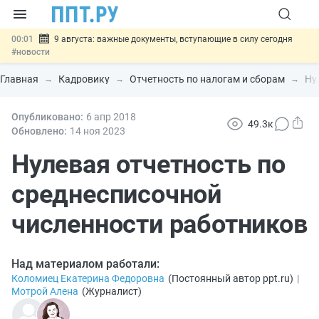
00:01
9 августа: важные документы, вступающие в силу сегодня
#новости
07.08
Подписан закон о блокировке продажи опасных товаров через
«Честный знак»
#новости
Главная
Кадровику
Отчетность по налогам и сборам
Ну
07.08
Дистанционную работу беременных пропишут в ТК РФ
#новости
07.08
Опубликовано:
Госпошлину за устранение ошибок в документах предлагают
6 апр
2018
49.3к
отменить
#новости
Обновлено:
14 ноя
2023
07.08
Важно
Разработают единые критерии трудовых и ГПХ-
отношений
Нулевая отчетность по
#новости
среднесписочной
численности работников
Над материалом работали:
Коломиец Екатерина Федоровна
(
Постоянный автор ppt.ru
)
|
Мотрой Алена
(
Журналист
)