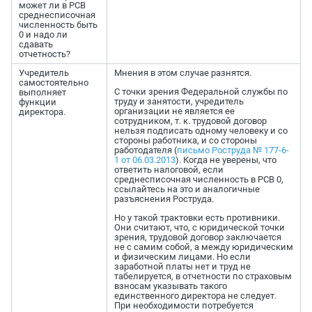
может ли в РСВ
среднесписочная
численность быть
0 и надо ли
сдавать
отчетность?
Учредитель
Мнения в этом случае разнятся.
самостоятельно
С точки зрения Федеральной службы по
выполняет
труду и занятости, учредитель
функции
организации не является ее
директора.
сотрудником, т. к. трудовой договор
нельзя подписать одному человеку и со
стороны работника, и со стороны
работодателя (
письмо Роструда № 177-6-
1 от 06.03.2013
). Когда не уверены, что
ответить налоговой, если
среднесписочная численность в РСВ 0,
ссылайтесь на это и аналогичные
разъяснения Роструда.
Но у такой трактовки есть противники.
Они считают, что, с юридической точки
зрения, трудовой договор заключается
не с самим собой, а между юридическим
и физическим лицами. Но если
заработной платы нет и труд не
табелируется, в отчетности по страховым
взносам указывать такого
единственного директора не следует.
При необходимости потребуется