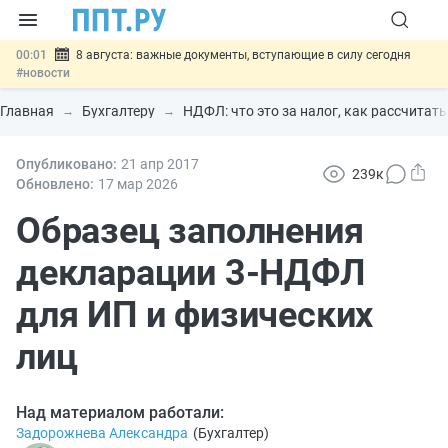
00:01
8 августа: важные документы, вступающие в силу сегодня
#новости
07.08
Подписан закон о блокировке продажи опасных товаров через
«Честный знак»
#новости
Главная
Бухгалтеру
НДФЛ: что это за налог, как рассчитать
07.08
Дистанционную работу беременных пропишут в ТК РФ
#новости
07.08
Опубликовано:
Госпошлину за устранение ошибок в документах предлагают
21 апр
2017
239к
отменить
#новости
Обновлено:
17 мар
2026
07.08
Важно
Разработают единые критерии трудовых и ГПХ-
отношений
Образец заполнения
#новости
декларации 3-НДФЛ
для ИП и физических
лиц
Над материалом работали:
Задорожнева Александра
(
Бухгалтер
)