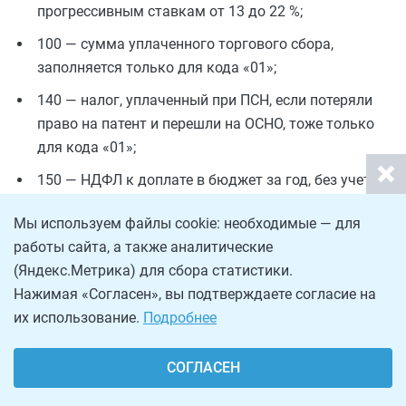
прогрессивным ставкам от 13 до 22 %;
100 — сумма уплаченного торгового сбора,
заполняется только для кода «01»;
140 — налог, уплаченный при ПСН, если потеряли
право на патент и перешли на ОСНО, тоже только
для кода «01»;
150 — НДФЛ к доплате в бюджет за год, без учета
авансовых платежей за I квартал, полугодие и 9
Мы используем файлы cookie: необходимые — для
месяцев;
работы сайта, а также аналитические
160 — НДФЛ к возврату из бюджета;
(Яндекс.Метрика) для сбора статистики.
170 — НДФЛ, который вернули/зачли в связи с
Нажимая «Согласен», вы подтверждаете согласие на
применением упрощенных вычетов.
их использование.
Подробнее
СОГЛАСЕН