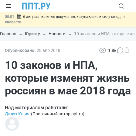
00:01
6 августа: важные документы, вступающие в силу сегодня
#новости
05.08
Обновили сообщения НПФ о договорах НПО и долгосрочных
сбережений
#новости
Главная
Юристу
Новости
10 законов и НПА, которые из
05.08
Мигрантам с судимостью запретят получать ВНЖ и
гражданство: закон подписан
#новости
05.08
Систему страхования вкладов распространили на электронные
Опубликовано:
28 апр
2018
1.8к
кошельки
#новости
05.08
Важно
Подписан закон об упрощении госзакупок по 44-ФЗ
10 законов и НПА,
#новости
которые изменят жизнь
россиян в мае 2018 года
Над материалом работали:
Дидух Юлия
(
Постоянный автор ppt.ru
)