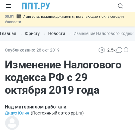
00:01
7 августа: важные документы, вступающие в силу сегодня
#новости
06.08
Минпромторг предложил запретить смешанные лоты
электроники в госзакупках
#новости
Главная
Юристу
Новости
Изменение Налогового кодекса
06.08
Подписан указ об отмене спецрежима для вкладов физлиц из
недружественных стран
#новости
06.08
Возврат денег за риелторские услуги при недействительных
Опубликовано:
28 окт
2019
2.5к
сделках: инициатива
#новости
06.08
Важно
Обеспечительный платёж СПОТ могут заменить
Изменение Налогового
банковской гарантией
#новости
кодекса РФ с 29
октября 2019 года
Над материалом работали:
Дидух Юлия
(
Постоянный автор ppt.ru
)