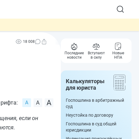
18 008
Последние
Вступают
Новые
новости
в силу
НПА
Калькуляторы
для юриста
Госпошлина в арбитражный
рифта:
суд
Неустойка по договору
щения, если он
Госпошлина в суд общей
аются.
юрисдикции
Индексация присуждённых