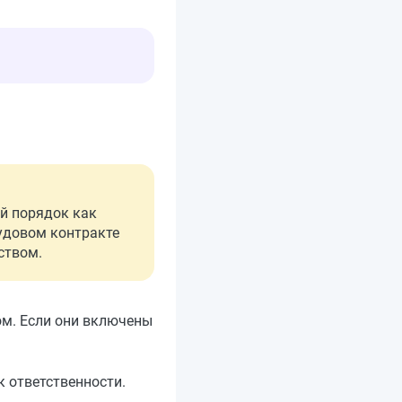
ый порядок как
рудовом контракте
ством.
ом. Если они включены
к ответственности.