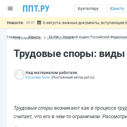
Бухгалтеру
Юристу
Новости:
6 августа: важные документы, вступающие в
00:01
Обновили сообщения НПФ о договорах НПО и 
05.08
Главная
Юристу
ТК РФ — Трудовой кодекс Российской Федераци
Опубликовано:
7 сен
тября
2023
Мигрантам с судимостью запретят получать В
05.08
Систему страхования вкладов распространили
05.08
Трудовые споры: виды 
Подписан закон об упрощении госза
05.08
Важно
Над материалом работали:
Богачева Алла
(
Постоянный автор ppt.ru
)
Трудовые споры возникают как в процессе труд
считает, что его в чем-то ограничили. Рассмот