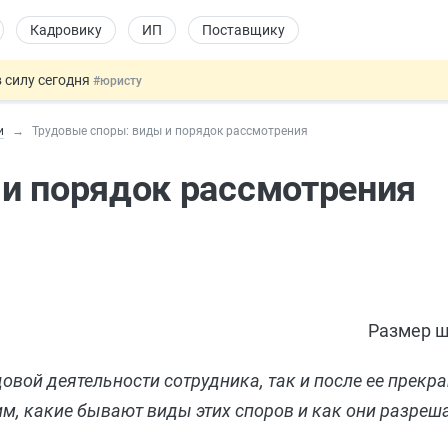
Кадровику
ИП
Поставщику
 силу сегодня
#юристу
долгосрочных сбережений
#бухгалтеру
и
Трудовые споры: виды и порядок рассмотрения
НЖ и гражданство: закон подписан
#физлицу
 на электронные кошельки
#бухгалтеру
и порядок рассмотрения
купок по 44-ФЗ
#заказчику
Размер ш
овой деятельности сотрудника, так и после ее прекра
рим, какие бывают виды этих споров и как они разреш