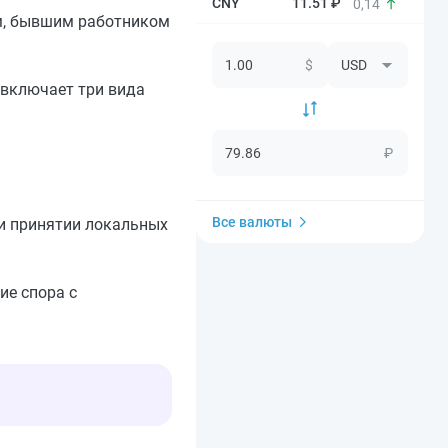
11.51 ₽
0,14
м, бывшим работником
$
 включает три вида
₽
Все валюты
ри принятии локальных
ие спора с