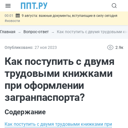
00:01
9 августа: важные документы, вступающие в силу сегодня
#новости
07.08
Подписан закон о блокировке продажи опасных товаров через
«Честный знак»
#новости
Главная
Вопрос-ответ
Как поступить с двумя трудовыми к
07.08
Дистанционную работу беременных пропишут в ТК РФ
#новости
07.08
Госпошлину за устранение ошибок в документах предлагают
Опубликовано:
27 ноя
2023
2.9к
отменить
#новости
07.08
Важно
Разработают единые критерии трудовых и ГПХ-
Как поступить с двумя
отношений
#новости
трудовыми книжками
при оформлении
загранпаспорта?
Содержание
Как поступить с двумя трудовыми книжками при