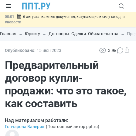
00:01
6 августа: важные документы, вступающие в силу сегодня
#новости
05.08
Обновили сообщения НПФ о договорах НПО и долгосрочных
сбережений
#новости
Главная
Юристу
Договоры. Сделки. Обязательства
Пред
05.08
Мигрантам с судимостью запретят получать ВНЖ и
гражданство: закон подписан
#новости
05.08
Систему страхования вкладов распространили на электронные
Опубликовано:
15 июн
2023
3.9к
кошельки
#новости
05.08
Важно
Подписан закон об упрощении госзакупок по 44-ФЗ
Предварительный
#новости
договор купли-
продажи: что это такое,
как составить
Над материалом работали:
Гончарова Валерия
(
Постоянный автор ppt.ru
)