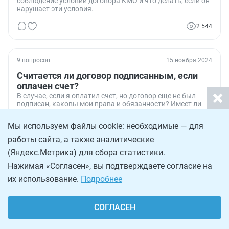
соблюдение условий договора КМО и что делать, если он
нарушает эти условия.
2 544
9 вопросов
15 ноября 2024
Считается ли договор подписанным, если
оплачен счет?
В случае, если я оплатил счет, но договор еще не был
подписан, каковы мои права и обязанности? Имеет ли
такой счет юридическую силу в качестве доказательства
заключения договора?
Мы используем файлы cookie: необходимые — для
17 352
работы сайта, а также аналитические
(Яндекс.Метрика) для сбора статистики.
7 вопросов
23 сентября 2024
Нажимая «Согласен», вы подтверждаете согласие на
Как обозначить предмет договора между
их использование.
Подробнее
школой и ИП
Разбираемся, как составить договор между школой и
СОГЛАСЕН
ИП.
4 145