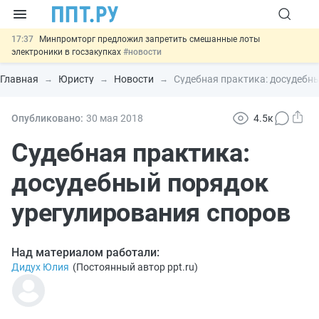
17:37
Минпромторг предложил запретить смешанные лоты
электроники в госзакупках
#новости
17:13
Подписан указ об отмене спецрежима для вкладов физлиц из
недружественных стран
#новости
Главная
Юристу
Новости
Судебная практика: досудебн
16:30
Возврат денег за риелторские услуги при недействительных
сделках: инициатива
#новости
15:51
МВД запускает автоматическое аннулирование патента
Опубликовано:
30 мая 2018
4.5к
иностранцев за неуплату НДФЛ
#новости
13:48
Важно
Обеспечительный платёж СПОТ могут заменить
Судебная практика:
банковской гарантией
#новости
досудебный порядок
урегулирования споров
Над материалом работали:
Дидух Юлия
(
Постоянный автор ppt.ru
)