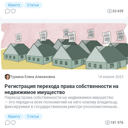
при продаже, дарении, проживании и регистрации.
Юристу
Статьи
33 659
Туркина Елена Алихановна
14 апреля 2023
Регистрация перехода права собственности на
недвижимое имущество
Переход права собственности на недвижимое имущество
— это передача всех полномочий на него новому владельцу,
фиксируемая в государственном реестре уполномоченным
органом.
Юристу
Статьи
181 976