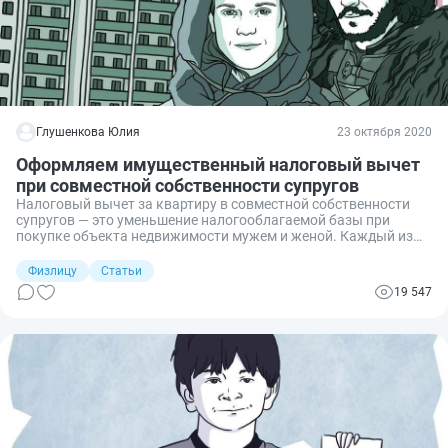
Глушенкова Юлия
23 октября 2020
Оформляем имущественный налоговый вычет
при совместной собственности супругов
Налоговый вычет за квартиру в совместной собственности
супругов — это уменьшение налогооблагаемой базы при
покупке объекта недвижимости мужем и женой. Каждый из
них может уменьшить свои налоги или вернуть часть ранее
уплаченных независимо от того, на кого оформлено
Физлицу
Статьи
помещение и кто вносил деньги.
19 547