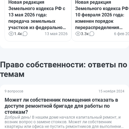
Новая редакция
Новая редакция
Земельного кодекса РФ с
Земельного кодекса РФ
13 мая 2026 года:
10 февраля 2026 года:
передача земельных
изменен порядок
участков из федеральной
перераспределения
в муниципальную
земель в государственн
1.4к
13 мая 2026
3.3к
6 фев 2
собственность
и муниципальной
собственности
Право собственности: ответы по
темам
9 вопросов
15 ноября 2024
Может ли собственник помещения отказать в
доступе ремонтной бригаде для работы по
стоякам?
Добрый день! В нашем доме начался капитальный ремонт, и
возник вопрос о замене стояков. Может ли собственник
квартиры или офиса не пустить ремонтников для выполнения