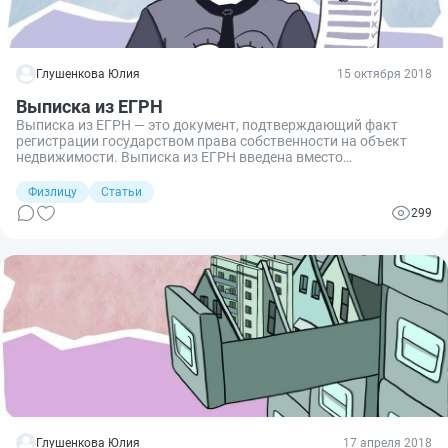
Глушенкова Юлия
15 октября 2018
Выписка из ЕГРН
Выписка из ЕГРН — это документ, подтверждающий факт
регистрации государством права собственности на объект
недвижимости. Выписка из ЕГРН введена вместо
свидетельства о праве собственности. В статье описано, что
представляет собой документ, для чего он нужен, как его
Физлицу
Статьи
получить, в том числе через интернет.
299
Глушенкова Юлия
17 апреля 2018