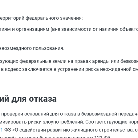
территорий федерального значения;
тиям и организациям (вне зависимости от наличия объек
звозмездного пользования.
зующих федеральные земли на правах аренды или безвоз
 в кодекс заключается в устранении риска неожиданной с
ий для отказа
проверки оснований для отказа в безвозмездной передач
мизировать риски злоупотреблений. Соответствующие нор
61
ФЗ «О содействии развитию жилищного строительства, 
торий», которая была введена законом 121 ФЗ.