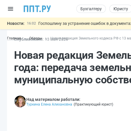
Бухгалтеру
Юристу
Новости:
Госпошлину за устранение ошибок в документ
16:02
Изменят правила контроля за подрядчиками И
15:25
Главная
Обзоры
Новая редакция Земельного кодекса РФ с 13 м
Опубликовано:
13 мая 2026
Минцифры предлагает запретить рассылку смс
14:44
Основания для выдворения иностранцев из Ро
14:02
Новая редакция Земель
Разработают единые критерии труд
11:31
Важно
года: передача земель
муниципальную собств
Над материалом работали:
Туркина Елена Алихановна
(
Практикующий юрист
)