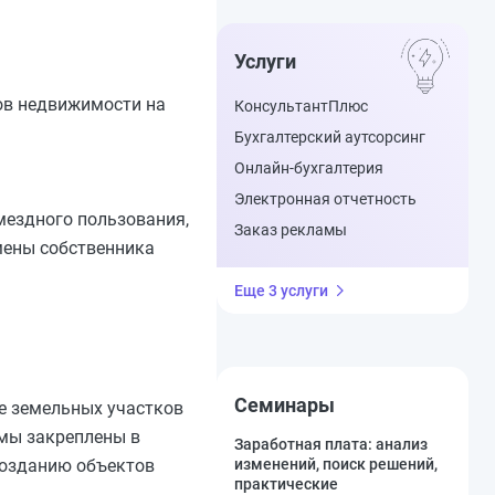
Услуги
тов недвижимости на
КонсультантПлюс
Бухгалтерский аутсорсинг
Онлайн-бухгалтерия
Электронная отчетность
мездного пользования,
Заказ рекламы
мены собственника
Еще 3 услуги
Семинары
е земельных участков
мы закреплены в
Заработная плата: анализ
созданию объектов
изменений, поиск решений,
практические