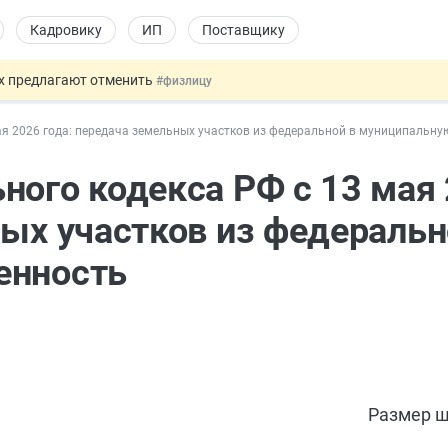
Кадровику
ИП
Поставщику
ах предлагают отменить
#физлицу
ЖС с эскроу-счетами
#юристу
ая 2026 года: передача земельных участков из федеральной в муниципальну
 детям
#физлицу
ссии стало больше
#кадровику
ного кодекса РФ с 13 мая
овых и ГПХ-отношений
#кадровику
ных участков из федеральн
енность
Размер ш