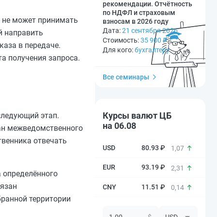
рекомендации. Отчётность
по НДФЛ и страховым
, не может принимать
взносам в 2026 году
Дата:
21 сентября 2026
й направить
Стоимость:
35 900
₽
каза в передаче.
Для кого:
бухгалтеру
та получения запроса.
Все семинары
Курсы валют ЦБ
следующий этап.
на 06.08
ган межведомственного
ственника отвечать
80.93 ₽
1,07
93.19 ₽
2,31
а определённого
бязан
11.51 ₽
0,14
бранной территории
$