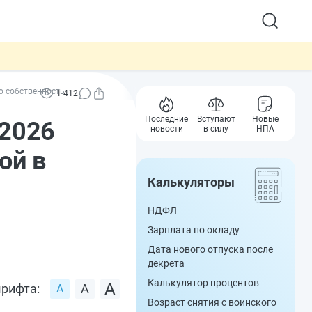
ю собственность
1 412
Последние
Вступают
Новые
 2026
новости
в силу
НПА
ой в
Калькуляторы
НДФЛ
Зарплата по окладу
Дата нового отпуска после
декрета
Калькулятор процентов
рифта:
Возраст снятия с воинского