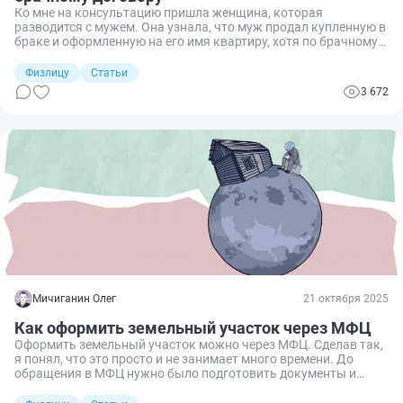
Ко мне на консультацию пришла женщина, которая
разводится с мужем. Она узнала, что муж продал купленную в
браке и оформленную на его имя квартиру, хотя по брачному
договору квартира является личным имуществом жены. При
изучении ситуации выяснилось, что после заключения
Физлицу
Статьи
брачного договора переход права собственности в Росреестре
3 672
клиентка не зарегистрировала. Пришлось отстаивать ее
права в суде. А если бы она сразу зарегистрировала переход
прав, то судебных разбирательств можно было избежать.
Разберем, как оформить собственность на имущество по
брачному договору.
Мичиганин Олег
21 октября 2025
Как оформить земельный участок через МФЦ
Оформить земельный участок можно через МФЦ. Сделав так,
я понял, что это просто и не занимает много времени. До
обращения в МФЦ нужно было подготовить документы и
провести кадастровые работы. Расскажу, как я все сделал.