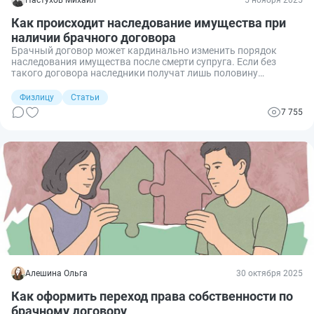
Как происходит наследование имущества при
наличии брачного договора
Брачный договор может кардинально изменить порядок
наследования имущества после смерти супруга. Если без
такого договора наследники получат лишь половину
совместно нажитого имущества, то с договором ситуация
зависит от его условий. При этом завещание может оказаться
Физлицу
Статьи
бесполезным, если имущество по брачному договору уже
7 755
передано второму супругу до смерти наследодателя.
Разберёмся подробнее, как происходит наследование
имущества при наличии брачного договора и в каких случаях
раздел имущества становится излишним.
Алешина Ольга
30 октября 2025
Как оформить переход права собственности по
брачному договору