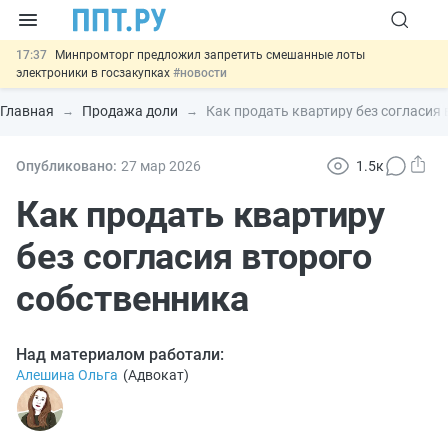
17:37
Минпромторг предложил запретить смешанные лоты
электроники в госзакупках
#новости
17:13
Подписан указ об отмене спецрежима для вкладов физлиц из
недружественных стран
#новости
Главная
Продажа доли
Как продать квартиру без согласия
16:30
Возврат денег за риелторские услуги при недействительных
сделках: инициатива
#новости
15:51
МВД запускает автоматическое аннулирование патента
Опубликовано:
27 мар
2026
1.5к
иностранцев за неуплату НДФЛ
#новости
13:48
Важно
Обеспечительный платёж СПОТ могут заменить
Как продать квартиру
банковской гарантией
#новости
без согласия второго
собственника
Над материалом работали:
Алешина Ольга
(
Адвокат
)