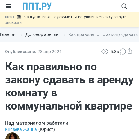
00:01
8 августа: важные документы, вступающие в силу сегодня
#новости
07.08
Подписан закон о блокировке продажи опасных товаров через
«Честный знак»
#новости
Главная
Договор аренды
Как правильно по закону сдавать
07.08
Дистанционную работу беременных пропишут в ТК РФ
#новости
07.08
Госпошлину за устранение ошибок в документах предлагают
Опубликовано:
28 апр
2026
5.8к
отменить
#новости
07.08
Важно
Разработают единые критерии трудовых и ГПХ-
Как правильно по
отношений
#новости
закону сдавать в аренду
комнату в
коммунальной квартире
Над материалом работали:
Князева Жанна
(
Юрист
)