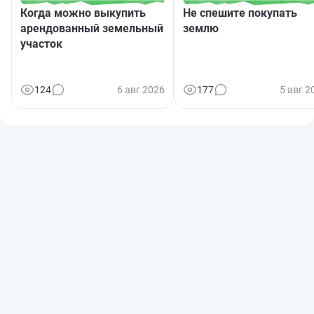
Когда можно выкупить
Не спешите покупать
арендованный земельный
землю
участок
124
6 авг 2026
177
5 авг 2