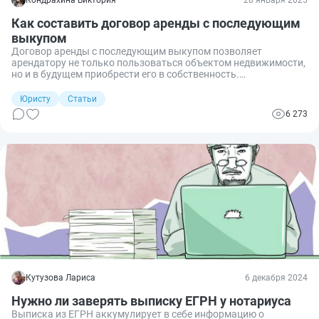
Как составить договор аренды с последующим
выкупом
Договор аренды с последующим выкупом позволяет
арендатору не только пользоваться объектом недвижимости,
но и в будущем приобрести его в собственность.
Рассказываем, что представляет из себя такой документ и
как его правильно оформить.
Юристу
Статьи
6 273
Кутузова Лариса
6 декабря 2024
Нужно ли заверять выписку ЕГРН у нотариуса
Выписка из ЕГРН аккумулирует в себе информацию о