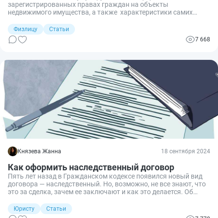
зарегистрированных правах граждан на объекты
недвижимого имущества, а также характеристики самих
объектов, их местоположение, данные о владельцах,
ограничениях (обременениях) и пр. Расскажу о способах
Физлицу
Статьи
получения документа, и нужна ли на нем подпись нотариуса?
7 668
Князева Жанна
18 сентября 2024
Как оформить наследственный договор
Пять лет назад в Гражданском кодексе появился новый вид
договора — наследственный. Но, возможно, не все знают, что
это за сделка, зачем ее заключают и как это делается. Об
одном из способов наследования имущества пойдет сегодня
речь.
Юристу
Статьи