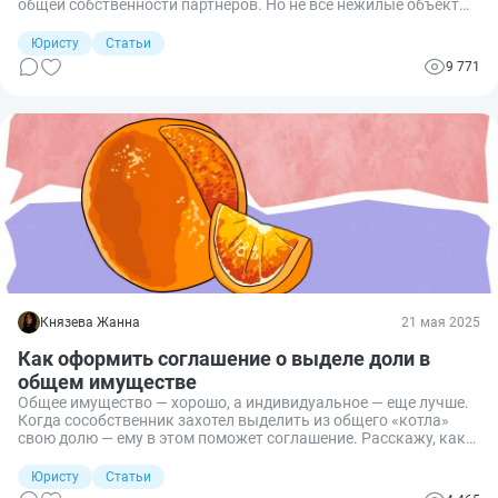
общей собственности партнеров. Но не все нежилые объекты
можно разделить в натуре между их владельцами, и многие
сталкиваются с трудностями при реализации этого процесса.
Юристу
Статьи
Расскажу, в каких случаях возможен выдел в натуре доли в
9 771
нежилом помещении и как это сделать.
Князева Жанна
21 мая 2025
Как оформить соглашение о выделе доли в
общем имуществе
Общее имущество — хорошо, а индивидуальное — еще лучше.
Когда сособственник захотел выделить из общего «котла»
свою долю — ему в этом поможет соглашение. Расскажу, как
его составить.
Юристу
Статьи