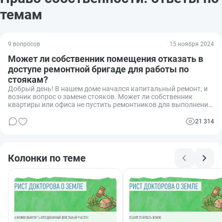
темам
9 вопросов
15 ноября 2024
Может ли собственник помещения отказать в
доступе ремонтной бригаде для работы по
стоякам?
Добрый день! В нашем доме начался капитальный ремонт, и
возник вопрос о замене стояков. Может ли собственник
квартиры или офиса не пустить ремонтников для выполнения
работ по стоякам, ссылаясь на личные права собственности?
Интересует, какова правовая база в этом вопросе, поскольку
21 314
информация в интернете кажется неоднозначной и, возможно,
предвзятой.
Колонки по теме