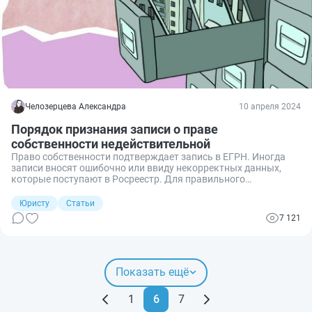
Челозерцева Александра
10 апреля 2024
Порядок признания записи о праве
собственности недействительной
Право собственности подтверждает запись в ЕГРН. Иногда
записи вносят ошибочно или ввиду некорректных данных,
которые поступают в Росреестр. Для правильного
отображения сведений о недвижимости некорректные записи
в ЕГРН необходимо скорректировать или признать
Юристу
Статьи
недействительными. Разбираемся, как это сделать.
7 121
Показать ещё
1
6
7