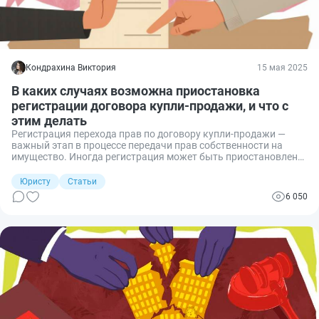
Кондрахина Виктория
15 мая 2025
В каких случаях возможна приостановка
регистрации договора купли-продажи, и что с
этим делать
Регистрация перехода прав по договору купли-продажи —
важный этап в процессе передачи прав собственности на
имущество. Иногда регистрация может быть приостановлена,
что создает определенные риски и сложности для сторон
сделки. Но если знать основные причины приостановки, то
Юристу
Статьи
можно избежать подобной ситуации. Расскажу, почему
6 050
регистрацию могут приостановить и что делать, если это всё
же случилось.