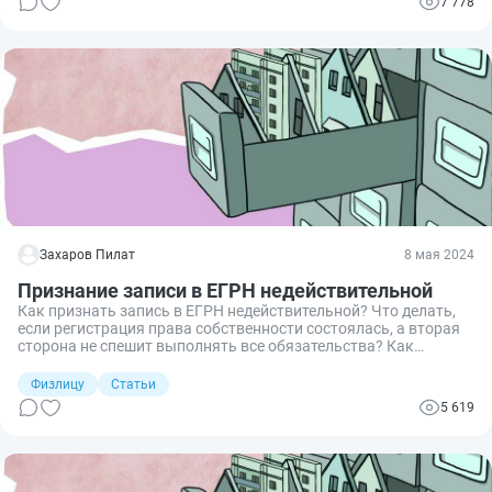
7 778
Захаров Пилат
8 мая 2024
Признание записи в ЕГРН недействительной
Как признать запись в ЕГРН недействительной? Что делать,
если регистрация права собственности состоялась, а вторая
сторона не спешит выполнять все обязательства? Как
поступить, узнав о том, что недвижимость больше вам не
принадлежит и зарегистрирована за другим лицом? Отвечаю
Физлицу
Статьи
на эти и другие вопросы.
5 619