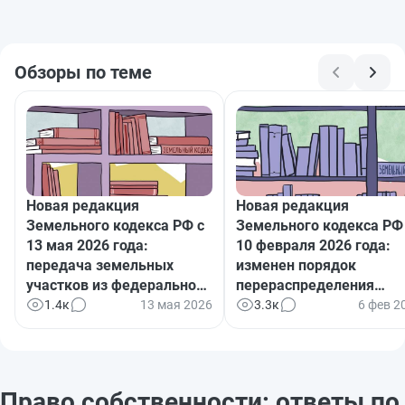
Обзоры по теме
Новая редакция
Новая редакция
Земельного кодекса РФ с
Земельного кодекса РФ
13 мая 2026 года:
10 февраля 2026 года:
передача земельных
изменен порядок
участков из федеральной
перераспределения
в муниципальную
земель в государственн
1.4к
13 мая 2026
3.3к
6 фев 2
собственность
и муниципальной
собственности
Право собственности: ответы по