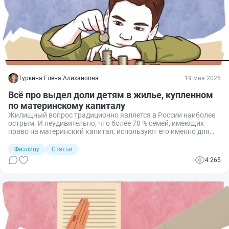
Туркина Елена Алихановна
19 мая 2025
Всё про выдел доли детям в жилье, купленном
по материнскому капиталу
Жилищный вопрос традиционно является в России наиболее
острым. И неудивительно, что более 70 % семей, имеющих
право на материнский капитал, используют его именно для
улучшения жилищных условий. В связи с этим у людей часто
возникают вопросы: как и когда нужно осуществить выдел
Физлицу
Статьи
доли детям по материнскому капиталу, и насколько вообще
4 265
это обязательно?