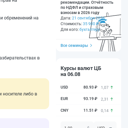
 прав на
рекомендации. Отчётность
по НДФЛ и страховым
взносам в 2026 году
 и обременений на
Дата:
21 сентября 2026
Стоимость:
35 900
₽
Для кого:
бухгалтеру
Все семинары
азбирательствах в
Курсы валют ЦБ
на 06.08
80.93 ₽
1,07
 носителе либо в
93.19 ₽
2,31
11.51 ₽
0,14
$