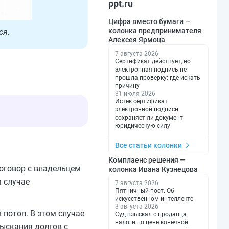
ppt.ru
Цифра вместо бумаги —
колонка предпринимателя
ся.
Алексея Ярмоца
7 августа 2026
Сертификат действует, но
электронная подпись не
прошла проверку: где искать
причину
31 июля 2026
Истёк сертификат
электронной подписи:
сохраняет ли документ
юридическую силу
Все статьи колонки
Комплаенс решения —
оговор с владельцем
колонка Ивана Кузнецова
м случае
7 августа 2026
Пятничный пост. Об
искусственном интеллекте
3 августа 2026
 потоп. В этом случае
Суд взыскал с продавца
налоги по цене конечной
ыскания долгов с