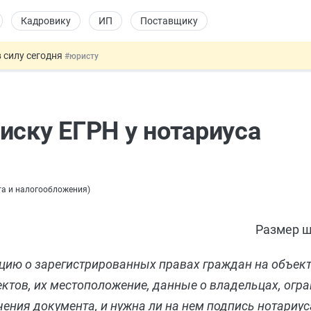
Кадровику
ИП
Поставщику
 силу сегодня
#юристу
х товаров через «Честный знак»
#юристу
в ТК РФ
#кадровику
ах предлагают отменить
#физлицу
иску ЕГРН у нотариуса
овых и ГПХ-отношений
#кадровику
ета и налогообложения
)
Размер ш
ацию о зарегистрированных правах граждан на объе
ктов, их местоположение, данные о владельцах, огр
чения документа, и нужна ли на нем подпись нотариус