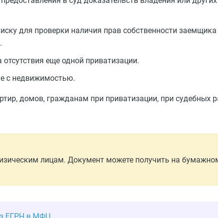
предоставления в суд доказательств владения или других
писку для проверки наличия прав собственности заемщика
.
 отсутствия еще одной приватизации.
ые с недвижимостью.
ртир, домов, гражданам при приватизации, при судебных р
изическим лицам. Документ можете получить на бумажном
из ЕГРН в МФЦ