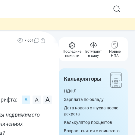
7 661
Последние
Вступают
Новые
новости
в силу
НПА
Калькуляторы
НДФЛ
рифта:
Зарплата по окладу
Дата нового отпуска после
кты недвижимого
декрета
Калькулятор процентов
аничениях
Возраст снятия с воинского
а?