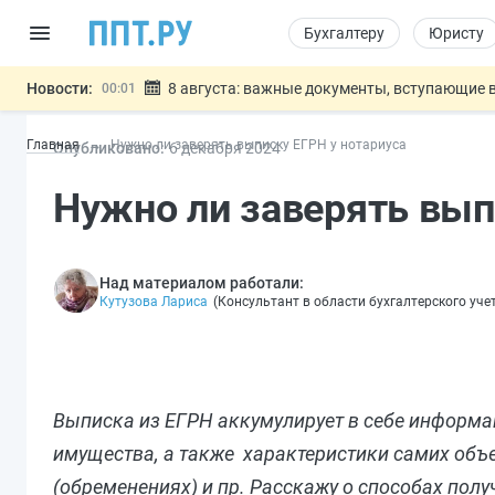
Бухгалтеру
Юристу
Новости:
8 августа: важные документы, вступающие в
00:01
Подписан закон о блокировке продажи опасны
07.08
Главная
Нужно ли заверять выписку ЕГРН у нотариуса
Опубликовано:
6 дек
абря
2024
Дистанционную работу беременных пропишут 
07.08
Госпошлину за устранение ошибок в документ
07.08
Нужно ли заверять вып
Разработают единые критерии труд
07.08
Важно
Над материалом работали:
Кутузова Лариса
(
Консультант в области бухгалтерского уч
Выписка из ЕГРН аккумулирует в себе информ
имущества, а также характеристики самих объе
(обременениях) и пр. Расскажу о способах полу