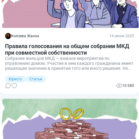
Князева Жанна
16 июня 2025
Правила голосования на общем собрании МКД
при совместной собственности
Собрание жильцов МКД — важное мероприятие по
управлению домом. Участие в нем каждого гражданина имеет
решающее значение в принятии того или иного решения. Но
если вы — сособственник квартиры, то подсчет ваших голосов
имеет особенности, и в ряде случаев их не учтут. Расскажу о
Юристу
Статьи
всех нюансах.
10 080