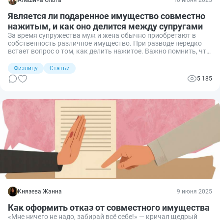
Является ли подаренное имущество совместно
нажитым, и как оно делится между супругами
За время супружества муж и жена обычно приобретают в
собственность различное имущество. При разводе нередко
встает вопрос о том, как делить нажитое. Важно помнить, что
некоторые приобретения не являются общим супружеским
имуществом и разделу не подлежат. Разберем один из
Физлицу
Статьи
наиболее распространенных случаев — имущество,
5 185
полученное в порядке дарения.
Князева Жанна
9 июня 2025
Как оформить отказ от совместного имущества
«Мне ничего не надо, забирай всё себе!» — кричал щедрый