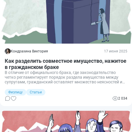
Кондрахина Виктория
17 июня 2025
Как разделить совместное имущество, нажитое
в гражданском браке
В отличие от официального брака, где законодательство
четко регламентирует порядок раздела имущества между
супругами, гражданский оставляет множество неясностей и
пробелов. Как правильно оформить имущество в
гражданском браке, чтобы не потерять его при разделе, и как
Физлицу
Статьи
делится такое имущество? Отвечаю на эти и другие вопросы.
2 034