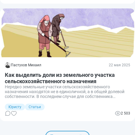
Пастухов Михаил
22 мая 2025
Как выделить доли из земельного участка
сельскохозяйственного назначения
Нередко земельные участки сельскохозяйственного
назначения находятся не в единоличной, а в общей долевой
собственности. В последнем случае для собственника
существует целый ряд ограничений и условий. Чтобы
избавиться от подобного рода препятствий и отделиться от
Юристу
Статьи
других владельцев долей, следует выделить часть из такого
2 503
участка. Но, когда речь идет об участках
сельскохозяйственного назначения, эта процедура не так
проста, как может показаться на первый взгляд. Рассмотрим
подробнее, как выделить доли из земельного участка
сельскохозяйственного назначения.