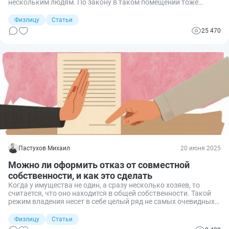
нескольким людям. По закону в таком помещении тоже
можно зарегистрироваться, но лишь при соблюдении
определенных условий. При этом в зависимости от вида права
Физлицу
Статьи
общей собственности на недвижимость — совместной или
25 470
долевой, ситуации будут различаться. Рассмотрим каждую из
них подробнее.
Пастухов Михаил
20 июня 2025
Можно ли оформить отказ от совместной
собственности, и как это сделать
Когда у имущества не один, а сразу несколько хозяев, то
считается, что оно находится в общей собственности. Такой
режим владения несет в себе целый ряд не самых очевидных
нюансов как для самих собственников, так и для
потенциальных покупателей. Эти нюансы заключаются в
Физлицу
Статьи
особенностях владения, пользования и распоряжением