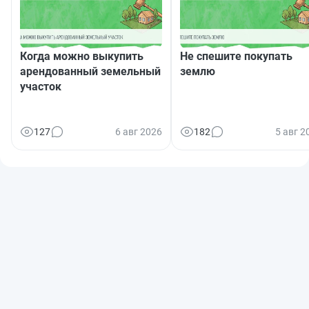
Когда можно выкупить
Не спешите покупать
арендованный земельный
землю
участок
127
6 авг 2026
182
5 авг 2