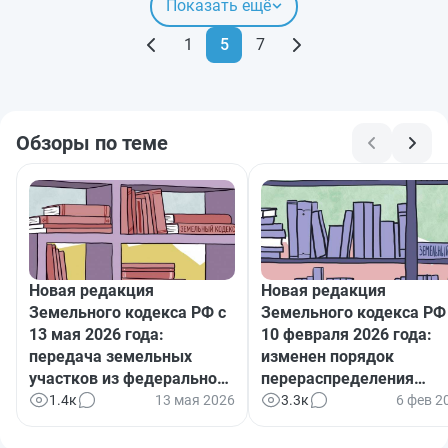
Показать ещё
1
5
7
Обзоры по теме
Новая редакция
Новая редакция
Земельного кодекса РФ с
Земельного кодекса РФ
13 мая 2026 года:
10 февраля 2026 года:
передача земельных
изменен порядок
участков из федеральной
перераспределения
в муниципальную
земель в государственн
1.4к
13 мая 2026
3.3к
6 фев 2
собственность
и муниципальной
собственности