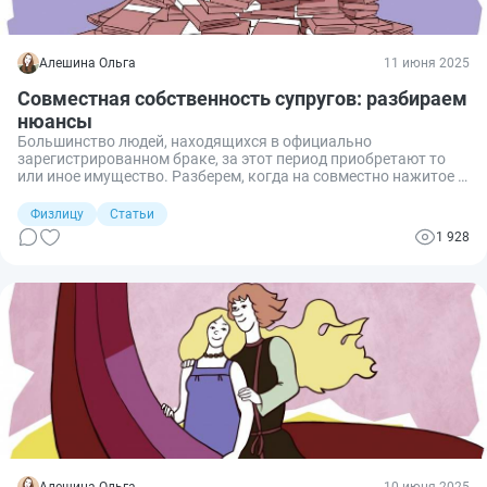
Алешина Ольга
11 июня 2025
Совместная собственность супругов: разбираем
нюансы
Большинство людей, находящихся в официально
зарегистрированном браке, за этот период приобретают то
или иное имущество. Разберем, когда на совместно нажитое в
период супружества возникает совместная собственность, а
когда долевая.
Физлицу
Статьи
1 928
Алешина Ольга
10 июня 2025