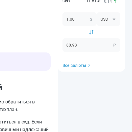
11.51 ₽
0,14
$
₽
Все валюты
й
мо обратиться в
техплан.
титься в суд. Если
 первичный надлежащий