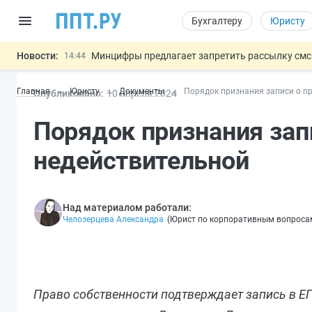
Бухгалтеру
Юристу
Новости:
Минцифры предлагает запретить рассылку смс
14:44
Основания для выдворения иностранцев из Ро
14:02
Главная
Юристу
Документы
Порядок признания записи о п
Опубликовано:
10 апр
еля
2024
Могут разрешить использование персональных
13:16
Губернаторам дадут право вводить разрешите
12:42
Порядок признания зап
Разработают единые критерии труд
11:31
Важно
недействительной
Над материалом работали:
Челозерцева Александра
(
Юрист по корпоративным вопроса
Право собственности подтверждает запись в Е