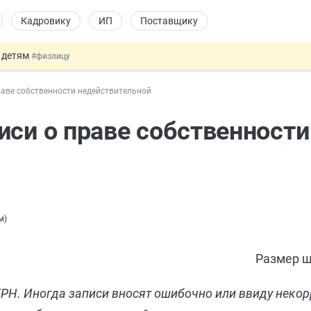
Кадровику
ИП
Поставщику
 детям
#физлицу
ссии стало больше
#кадровику
раве собственности недействительной
 данных россиян для обучения ИИ
#юристу
льный учёт иностранцев
#кадровику
иси о праве собственности
овых и ГПХ-отношений
#кадровику
м
)
Размер ш
ГРН. Иногда записи вносят ошибочно или ввиду неко