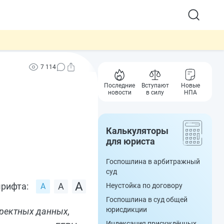
7 114
Последние
Вступают
Новые
новости
в силу
НПА
Калькуляторы
для юриста
Госпошлина в арбитражный
суд
рифта:
Неустойка по договору
Госпошлина в суд общей
юрисдикции
рректных данных,
Индексация присуждённых