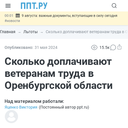
00:01
9 августа: важные документы, вступающие в силу сегодня
#новости
07.08
Подписан закон о блокировке продажи опасных товаров через
«Честный знак»
#новости
Главная
Льготы
Сколько доплачивают ветеранам труда в О
07.08
Дистанционную работу беременных пропишут в ТК РФ
#новости
07.08
Госпошлину за устранение ошибок в документах предлагают
Опубликовано:
31 мая 2024
15.5к
отменить
#новости
07.08
Важно
Разработают единые критерии трудовых и ГПХ-
Сколько доплачивают
отношений
#новости
ветеранам труда в
Оренбургской области
Над материалом работали:
Яценко Виктория
(
Постоянный автор ppt.ru
)