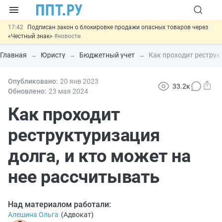
17:42
Подписан закон о блокировке продажи опасных товаров через
«Честный знак»
#новости
17:17
Дистанционную работу беременных пропишут в ТК РФ
#новости
Главная
Юристу
Бюджетный учет
Как проходит реструк
16:02
Госпошлину за устранение ошибок в документах предлагают
отменить
#новости
15:25
Опубликовано:
Изменят правила контроля за подрядчиками ИЖС с эскроу-
20 янв
2023
33.2к
счетами
#новости
Обновлено:
23 мая 2024
11:31
Важно
Разработают единые критерии трудовых и ГПХ-
отношений
Как проходит
#новости
реструктуризация
долга, и кто может на
нее рассчитывать
Над материалом работали:
Алешина Ольга
(
Адвокат
)