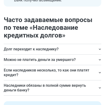
Банк получил возмещение.
Часто задаваемые вопросы
по теме «Наследование
кредитных долгов»
Долг переходит к наследнику?
Да.
Можно не платить деньги за умершего?
Да, если вы недостойный наследник,
Если наследников несколько, то как они платят
отказополучатель, имущество не перешло по
кредит?
завещанию.
Они платят солидарно.
Наследники обязаны в полной сумме вернуть
деньги банку?
Размер платы не должен превышать стоимость
имущества, которое получено от умершего.