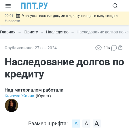
00:01
9 августа: важные документы, вступающие в силу сегодня
#новости
07.08
Подписан закон о блокировке продажи опасных товаров через
«Честный знак»
#новости
Главная
Юристу
Наследство
Наследование долгов по к
07.08
Дистанционную работу беременных пропишут в ТК РФ
#новости
07.08
Госпошлину за устранение ошибок в документах предлагают
Опубликовано:
27 сен
2024
11к
отменить
#новости
07.08
Важно
Разработают единые критерии трудовых и ГПХ-
Наследование долгов по
отношений
#новости
кредиту
Над материалом работали:
Князева Жанна
(
Юрист
)
Размер шрифта: