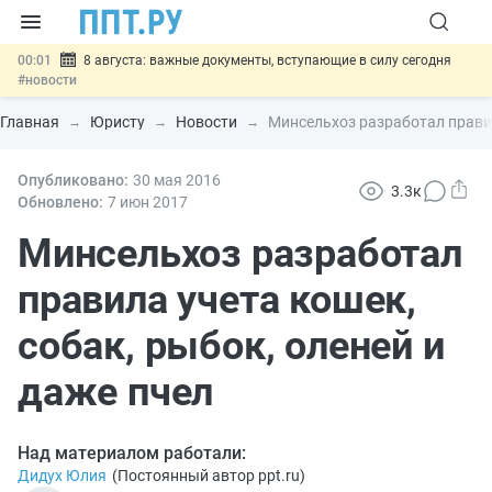
00:01
8 августа: важные документы, вступающие в силу сегодня
#новости
07.08
Подписан закон о блокировке продажи опасных товаров через
«Честный знак»
#новости
Главная
Юристу
Новости
Минсельхоз разработал правил
07.08
Дистанционную работу беременных пропишут в ТК РФ
#новости
07.08
Госпошлину за устранение ошибок в документах предлагают
Опубликовано:
30 мая 2016
3.3к
отменить
#новости
Обновлено:
7 июн
2017
07.08
Важно
Разработают единые критерии трудовых и ГПХ-
отношений
#новости
Минсельхоз разработал
правила учета кошек,
собак, рыбок, оленей и
даже пчел
Над материалом работали:
Дидух Юлия
(
Постоянный автор ppt.ru
)