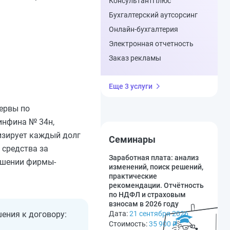
КонсультантПлюс
Бухгалтерский аутсорсинг
Онлайн-бухгалтерия
Электронная отчетность
Заказ рекламы
Еще 3 услуги
ервы по
инфина № 34н,
лизирует каждый долг
Семинары
 средства за
Заработная плата: анализ
ношении фирмы-
изменений, поиск решений,
практические
рекомендации. Отчётность
по НДФЛ и страховым
взносам в 2026 году
ения к договору:
Дата:
21 сентября 2026
Стоимость:
35 900
₽