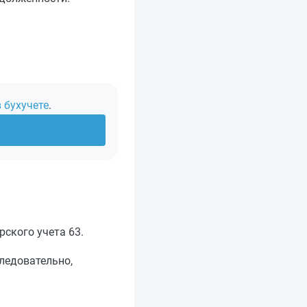
 бухучете
.
ского учета 63.
ледовательно,