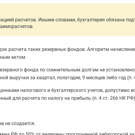
ацией расчетов. Иными словами, бухгалтерия обязана по
заиморасчетов.
ок расчета таких резервных фондов. Алгоритм начисления
ьным актом.
резервного фонда по сомнительным долгам не установлено.
й выручки за квартал, полугодие, 9 месяцев либо год (п.
анными налогового и бухгалтерского учетов, допустимо и
ый для расчета по налогу на прибыль (п. 4 ст. 266 НК РФ)
в не создается.
сумма РФ до 50% от величины просроченной дебиторской з