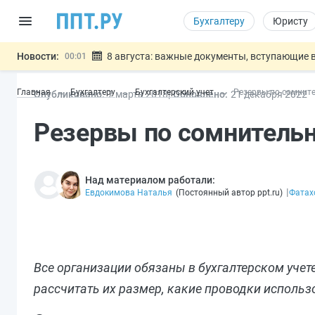
Бухгалтеру
Юристу
Новости:
8 августа: важные документы, вступающие в
00:01
Подписан закон о блокировке продажи опасны
07.08
Главная
Бухгалтеру
Бухгалтерский учет
Резервы по сомните
Опубликовано:
7 мар
та
2018
Обновлено:
21 дек
абря
2022
Дистанционную работу беременных пропишут 
07.08
Госпошлину за устранение ошибок в документ
07.08
Резервы по сомнительн
Разработают единые критерии труд
07.08
Важно
Над материалом работали:
|
Евдокимова Наталья
(
Постоянный автор ppt.ru
)
Фатах
Все организации обязаны в бухгалтерском уче
рассчитать их размер, какие проводки использо