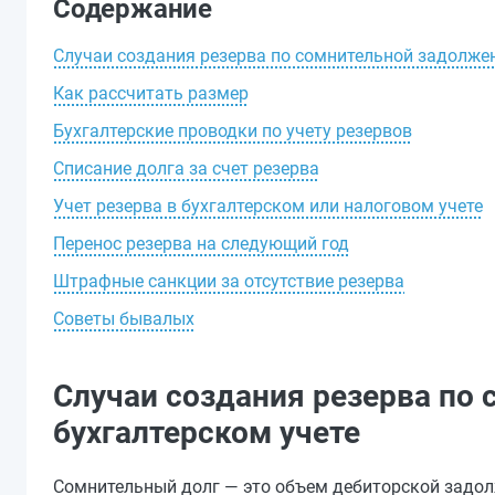
Содержание
Случаи создания резерва по сомнительной задолжен
Как рассчитать размер
Бухгалтерские проводки по учету резервов
Списание долга за счет резерва
Учет резерва в бухгалтерском или налоговом учете
Перенос резерва на следующий год
Штрафные санкции за отсутствие резерва
Советы бывалых
Случаи создания резерва по
бухгалтерском учете
Сомнительный долг — это объем дебиторской задол