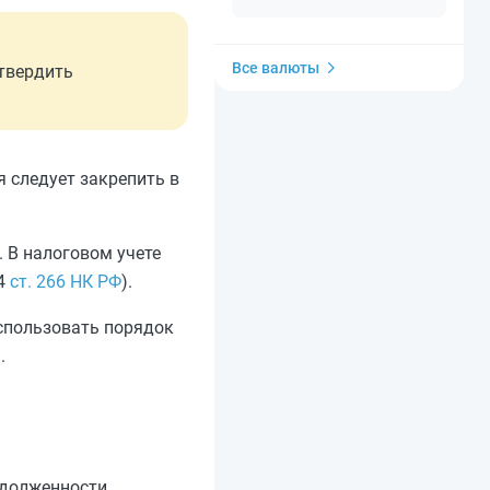
Все валюты
дтвердить
 следует закрепить в
 В налоговом учете
 4
ст. 266 НК РФ
).
спользовать порядок
.
адолженности.