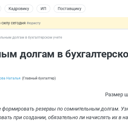
Кадровику
ИП
Поставщику
 силу сегодня
#юристу
х товаров через «Честный знак»
#юристу
льным долгам в бухгалтерском учете
в ТК РФ
#кадровику
ах предлагают отменить
#физлицу
ым долгам в бухгалтерско
овых и ГПХ-отношений
#кадровику
ова Наталья
(
Главный бухгалтер
)
Размер ш
те формировать резервы по сомнительным долгам. Уз
вать при создании, обязательно ли начислять их в на