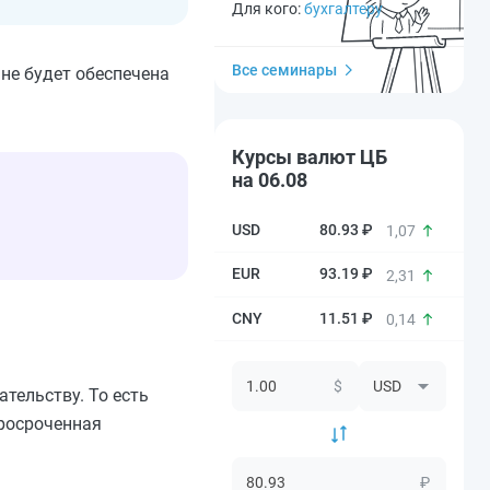
Для кого:
бухгалтеру
Все семинары
 не будет обеспечена
Курсы валют ЦБ
на 06.08
80.93 ₽
1,07
93.19 ₽
2,31
11.51 ₽
0,14
$
тельству. То есть
просроченная
₽