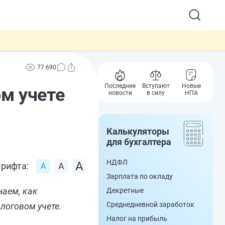
77 690
Последние
Вступают
Новые
м учете
новости
в силу
НПА
Калькуляторы
для бухгалтера
НДФЛ
рифта:
Зарплата по окладу
наем, как
Декретные
Среднедневной заработок
логовом учете.
Налог на прибыль