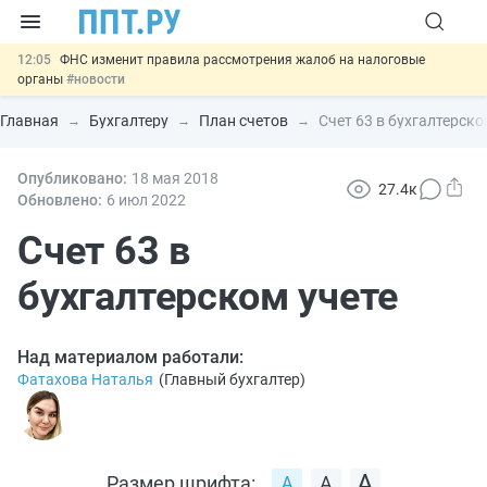
12:05
ФНС изменит правила рассмотрения жалоб на налоговые
органы
#новости
11:31
Важно
Разработают единые критерии трудовых и ГПХ-
отношений
#новости
Главная
Бухгалтеру
План счетов
Счет 63 в бухгалтерско
10:48
Ужесточат наказание за мошенничество в отношении военных и
ветеранов
#новости
10:00
Опубликовано:
Введут маркировку и идентификацию игроков в видеоиграх
18 мая 2018
27.4к
#новости
Обновлено:
6 июл
2022
12:42
Губернаторам дадут право вводить разрешительный учёт
иностранцев
Счет 63 в
#новости
бухгалтерском учете
Над материалом работали:
Фатахова Наталья
(
Главный бухгалтер
)
Размер шрифта: