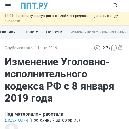
14:21
На оплату эвакуации автомобиля предложили давать скидку
#новости
13:48
Важно
Обеспечительный платёж СПОТ могут заменить
банковской гарантией
#новости
Главная
Юристу
Новости
Изменение Уголовно-исполните
12:17
Защита от сталкинга: доработанный законопроект направлен в
Правительство
#новости
11:23
Минпромторг предлагает новые формы сертификата и
Опубликовано:
11 янв
2019
2.7к
декларации о соответствии
#новости
15:15
Правительство продлило разрешение на продажу бензина
Изменение Уголовно-
Евро-2, Евро-3 и Евро-4
#новости
исполнительного
кодекса РФ с 8 января
2019 года
Над материалом работали:
Дидух Юлия
(
Постоянный автор ppt.ru
)