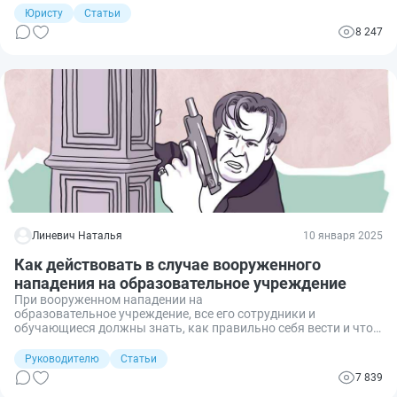
Чтобы правильно это сделать, необходимо разобраться, что
Юристу
Статьи
относится к СИЗ, какие требования к ним предъявляют,
8 247
какими правилами и типовыми нормами пользоваться.
Линевич Наталья
10 января 2025
Как действовать в случае вооруженного
нападения на образовательное учреждение
При вооруженном нападении на
образовательное учреждение, все его сотрудники и
обучающиеся должны знать, как правильно себя вести и что
делать нельзя. Разберемся, как должны действовать
сотрудники и учащиеся образовательного учреждения и
Руководителю
Статьи
какие меры необходимо принять для обеспечения
7 839
безопасности персонала и обучающихся в различных