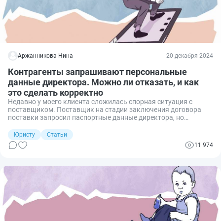
Аржанникова Нина
20 декабря 2024
Контрагенты запрашивают персональные
данные директора. Можно ли отказать, и как
это сделать корректно
Недавно у моего клиента сложилась спорная ситуация с
поставщиком. Поставщик на стадии заключения договора
поставки запросил паспортные данные директора, но
заказчик отказался, объяснив это тем, что персональные
данные не нужны для заключения договора. Поставщик в
Юристу
Статьи
свою очередь отказался подписывать договор поставки, хотя
11 974
учредительные документы ООО предоставлены полностью.
Вправе ли контрагент на стадии заключения договора в
рамках проверки на добросовестность и осмотрительность
запросить паспортные данные директора, и зачем
контрагенты запрашивают персданные директора
организации, можно ли отказать в их предоставлении и на
основании чего? Разбираемся.