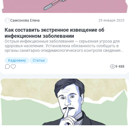
Самсонова Елена
29 января 2025
Как составить экстренное извещение об
инфекционном заболевании
Острые инфекционные заболевания — серьезная угроза для
здоровья населения. Установлена обязанность сообщать в
органы санитарно-эпидемиологического контроля сведения
об обнаруженном недуге. О том, какие документы для этого
нужно заполнить и в какие сроки, вы узнаете из статьи.
Кадровику
Статьи
9 488