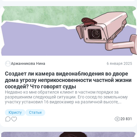
ситуациях нападения.
Аржанникова Нина
6 января 2025
Создает ли камера видеонаблюдения во дворе
дома угрозу неприкосновенности частной жизни
соседей? Что говорят суды
Недавно ко мне обратился клиент в частном порядке за
разрешением следующей ситуации. Его сосед по земельному
участку установил 16 видеокамер на различной высоте,
позволяющих наблюдать за соседними домовладениями.
Вопрос состоит в том, можно ли как-то юридически
Юристу
Статьи
обосновать требование о их демонтаже? Давайте
20 831
разбираться.