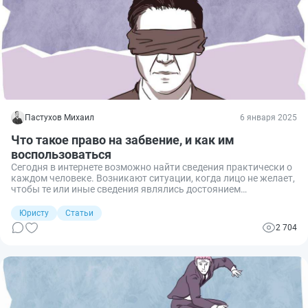
Пастухов Михаил
6 января 2025
Что такое право на забвение, и как им
воспользоваться
Сегодня в интернете возможно найти сведения практически о
каждом человеке. Возникают ситуации, когда лицо не желает,
чтобы те или иные сведения являлись достоянием
общественности в сети, в связи с чем возникает вопрос о том,
как ограничить доступ к такой информации. Разберем, в чем
Юристу
Статьи
заключается право на забвение, какова его реализация и кто
2 704
им может воспользоваться.