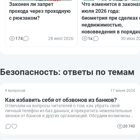
Законен ли запрет
Что изменится в законах
прохода через проходную
июля 2026 года:
с рюкзаком?
биометрия при сделках 
недвижимостью,
нововведения в порядк
назначения детских
174
28 июл 2026
1к
30 июн 2
пособий, новые виды
страхования и многое
другое
Безопасность: ответы по темам
9 вопросов
17 июня 2024
Как избавить себя от обзвонов из банков?
Отвечаем на вопросы читателей о том, как убрать свой
личный телефон из баз данных, и прекратить нежелательные
звонки от банков и других организаций. Обсудим возможные
пути решения проблемы, законодательные аспекты и опыт
читателей и экспертов.
20 743