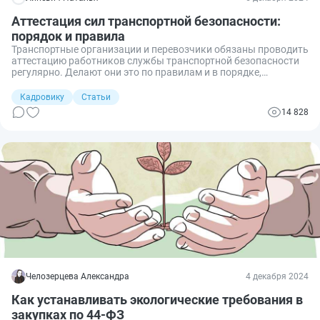
Аттестация сил транспортной безопасности:
порядок и правила
Транспортные организации и перевозчики обязаны проводить
аттестацию работников службы транспортной безопасности
регулярно. Делают они это по правилам и в порядке,
установленном в 16-ФЗ. О транспортной безопасности
говорится и в постановлении Правительства РФ № 905 от
Кадровику
Статьи
01.06.2023 (ПП № 905). Рассмотрим основные этапы
14 828
подготовки, проведения аттестации и получения
свидетельства по результатам проверки.
Челозерцева Александра
4 декабря 2024
Как устанавливать экологические требования в
закупках по 44-ФЗ