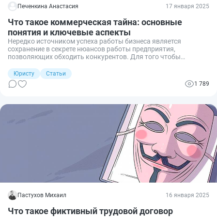
Печенкина Анастасия
17 января 2025
Что такое коммерческая тайна: основные
понятия и ключевые аспекты
Нередко источником успеха работы бизнеса является
сохранение в секрете нюансов работы предприятия,
позволяющих обходить конкурентов. Для того чтобы
информация, секретность которой дает определенные
преимущества, не стала известна сторонним лицам, нелишним
Юристу
Статьи
будет ввести в компании режим коммерческой тайны.
1 789
Пастухов Михаил
16 января 2025
Что такое фиктивный трудовой договор