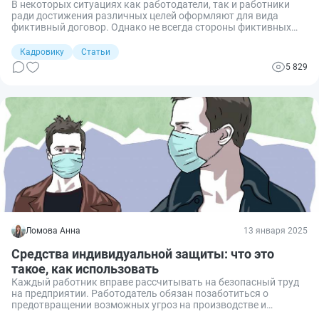
В некоторых ситуациях как работодатели, так и работники
ради достижения различных целей оформляют для вида
фиктивный договор. Однако не всегда стороны фиктивных
правоотношений знают о том, почему такие действия несут в
себе значительные риски, вплоть до уголовной
Кадровику
Статьи
ответственности. Рассказываю.
5 829
Ломова Анна
13 января 2025
Средства индивидуальной защиты: что это
такое, как использовать
Каждый работник вправе рассчитывать на безопасный труд
на предприятии. Работодатель обязан позаботиться о
предотвращении возможных угроз на производстве и
выдавать сотрудникам средства индивидуальной защиты.